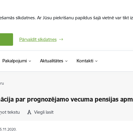
iešamās sīkdatnes. Ar Jūsu piekrišanu papildus šajā vietnē var tikt i
Pārvaldīt sīkdatnes
Pakalpojumi
Aktualitātes
Kontakti
ēru
ācija par prognozējamo vecuma pensijas ap
ņot tekstu
Viegli lasīt
05.11.2020.