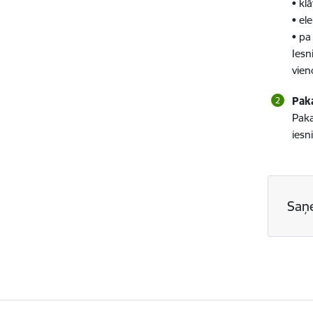
• kl
• el
• pa
Iesn
vien
Pak
Paka
iesn
Saņ