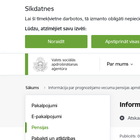
Pāriet uz lapas saturu
Sīkdatnes
Lai šī tīmekļvietne darbotos, tā izmanto obligāti nepiec
Lūdzu, atzīmējiet savu izvēli:
Noraidīt
Apstiprināt visas
Par mums
Sākums
Informācija par prognozējamo vecuma pensijas apm
Inform
Pakalpojumi
E-pakalpojumi
Atska
Pensijas
Publicēts: 
Pabalsti un atlīdzības