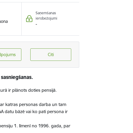
Saņemšanas
ierobežojumi
rsona
-
lpojums
Citi
 sasniegšanas
.
rā ir plānots doties pensijā.
 par katras personas darba un tam
A datu bāzē vai ko pati persona ir
ensiju 1. līmenī no 1996. gada, par