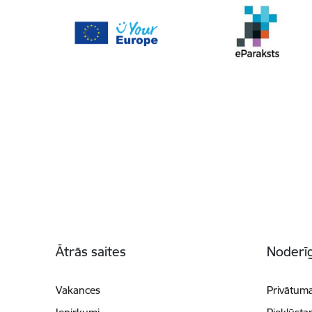
Kājene
Ātrās saites
Noderīg
Vakances
Privātuma