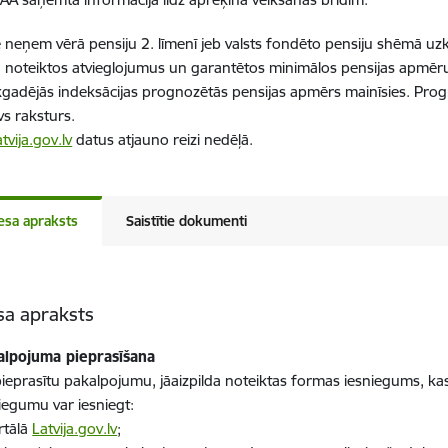
neņem vērā pensiju 2. līmenī jeb valsts fondēto pensiju shēmā uzkr
 noteiktos atvieglojumus un garantētos minimālos pensijas apmērus
ikgadējās indeksācijas prognozētās pensijas apmērs mainīsies. Pr
vs raksturs.
tvija.gov.lv
datus atjauno reizi nedēļā.
esa apraksts
Saistītie dokumenti
sa apraksts
alpojuma pieprasīšana
pieprasītu pakalpojumu, jāaizpilda noteiktas formas iesniegums, ka
iegumu var iesniegt:
rtālā
Latvija.gov.lv
;