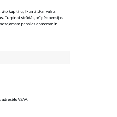
āto kapitālu, likumā „Par valsts
. Turpinot strādāt, arī pēc pensijas
ognozējamam pensijas apmēram ir
s adresēts VSAA.