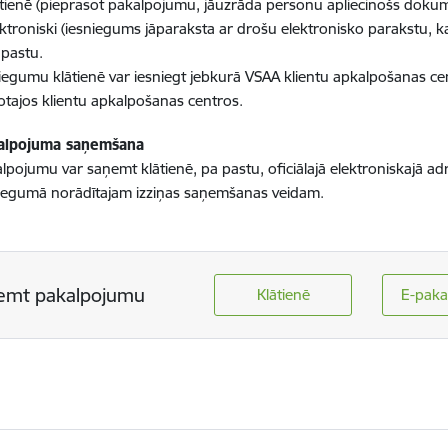
ātienē (pieprasot pakalpojumu, jāuzrāda personu apliecinošs dokume
ektroniski (iesniegums jāparaksta ar drošu elektronisko parakstu, k
 pastu.
iegumu klātienē var iesniegt jebkurā VSAA klientu apkalpošanas cen
otajos klientu apkalpošanas centros.
alpojuma saņemšana
lpojumu var saņemt klātienē, pa pastu, oficiālajā elektroniskajā ad
iegumā norādītajam izziņas saņemšanas veidam.
emt pakalpojumu
Klātienē
E-paka