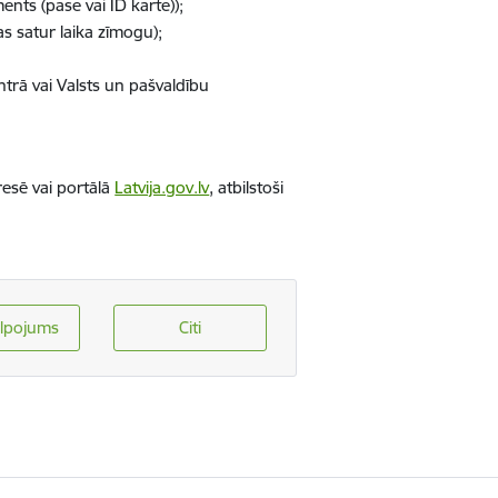
nts (pase vai ID karte));
as satur laika zīmogu);
trā vai Valsts un pašvaldību
resē vai portālā
Latvija.gov.lv
, atbilstoši
lpojums
Citi