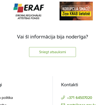
Vai šī informācija bija noderīga?
Sniegt atsauksmi
i
Kontakti
 politika
+371 64507020
E-pasts:
pasts@vsaa.gov.lv