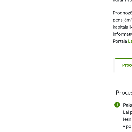
Prognozē 
pensijām”
kapitāla 
informatī
Portālā
La
Proc
Proce
Pak
Lai 
Iesn
• po