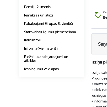
Pensiju 2.līmenis
Ce
Iemaksas un stāžs
B
Pakalpojumi Eiropas Savienībā
Starpvalstu līgumu piemērošana
Kalkulatori
Saņ
Informatīvie materiāli
Biežāk uzdotie jautājumi un
atbildes
Izziņa 
Iesniegumu veidlapas
Izziņa sa
Prognozēj
• Valsts 
pielīdzin
iesniegus
• informā
kurām VSA