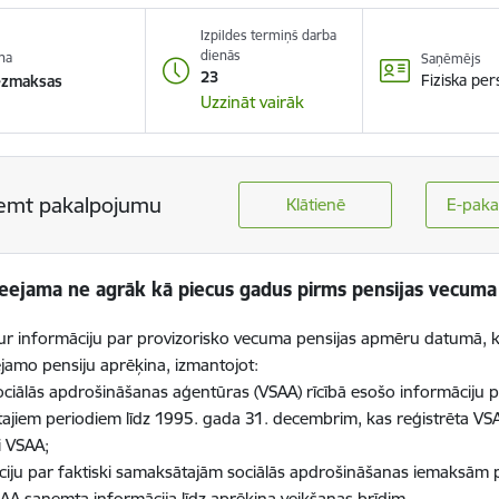
Izpildes termiņš darba
dienās
na
Saņēmējs
23
Fiziska pe
ezmaksas
Uzzināt vairāk
emt pakalpojumu
Klātienē
E-paka
pieejama ne agrāk kā piecus gadus pirms pensijas vecuma
tur informāciju par provizorisko vecuma pensijas apmēru datumā, ku
amo pensiju aprēķina, izmantojot:
sociālās apdrošināšanas aģentūras (VSAA) rīcībā esošo informāciju
ātajiem periodiem līdz 1995. gada 31. decembrim, kas reģistrēta VSA
i VSAA;
ciju par faktiski samaksātajām sociālās apdrošināšanas iemaksām p
A saņemta informācija līdz aprēķina veikšanas brīdim.