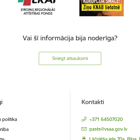
Vai šī informācija bija noderīga?
Sniegt atsauksmi
i
Kontakti
 politika
+371 64507020
E-pasts:
pasts@vsaa.gov.lv
mība
Lāčplēša iela 70a, Rīga,
te