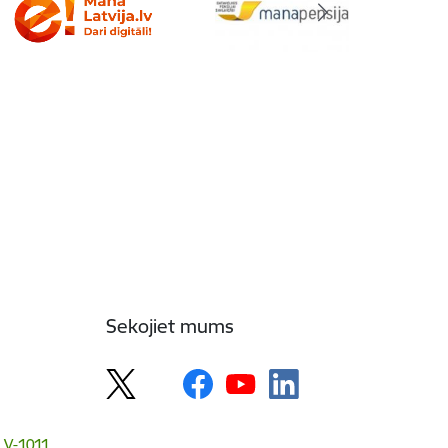
Sekojiet mums
 LV-1011