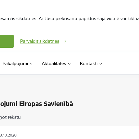
iešamās sīkdatnes. Ar Jūsu piekrišanu papildus šajā vietnē var tikt i
Pārvaldīt sīkdatnes
Pakalpojumi
Aktualitātes
Kontakti
ojumi Eiropas Savienībā
ņot tekstu
28.10.2020.