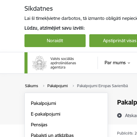
Pāriet uz lapas saturu
Sīkdatnes
Lai šī tīmekļvietne darbotos, tā izmanto obligāti nepiec
Lūdzu, atzīmējiet savu izvēli:
Noraidīt
Apstiprināt visas
Par mums
Sākums
Pakalpojumi
Pakalpojumi Eiropas Savienībā
Pakalp
Pakalpojumi
E-pakalpojumi
Atska
Pensijas
Publicēts: 
Pabalsti un atlīdzības