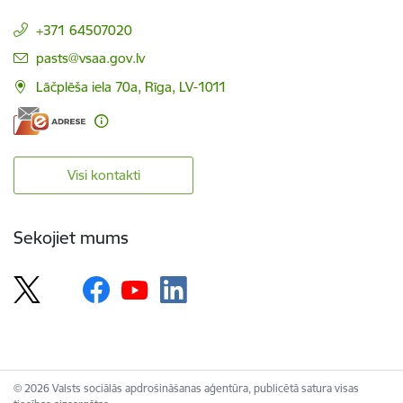
+371 64507020
E-pasts:
pasts@vsaa.gov.lv
Lāčplēša iela 70a, Rīga, LV-1011
Visi kontakti
Sekojiet mums
© 2026 Valsts sociālās apdrošināšanas aģentūra, publicētā satura visas