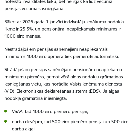
noteikto invaliditātes laiku, bet ne ilgāk kā līdz vecuma
pensijas vecuma sasniegšanai.
Sākot ar 2026.gada 1.janvāri iedzīvotāju ienākuma nodokļa
likme ir 25,5%. un pensionāra neapliekamais minimums ir
1000 eiro mēnesī.
Nestrādājošiem pensijas saņēmējiem neapliekamais
minimums 1000 eiro apmērā tiek piemērots automātiski.
Strādājošam pensijas saņēmējam pensionāra neapliekamo
minimumu piemēro, ņemot vērā algas nodokļu grāmatiņas
iesniegšanas vietu, kas norādīta Valsts ieņēmuma dienesta
(VID) Elektroniskās deklarēšanas sistēmā (EDS). Ja algas
nodokļa grāmatiņa ir iesniegta:
VSAA, tad 1000 eiro piemēro pensijai,
darba devējam, tad 500 eiro piemēro pensijai un 500 eiro
darba algai.