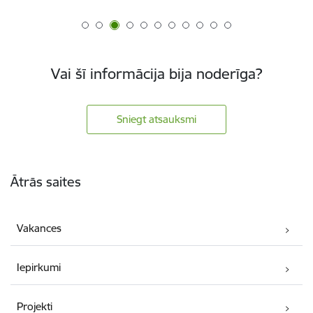
Vai šī informācija bija noderīga?
Sniegt atsauksmi
Kājene
Ātrās saites
Vakances
Iepirkumi
Projekti