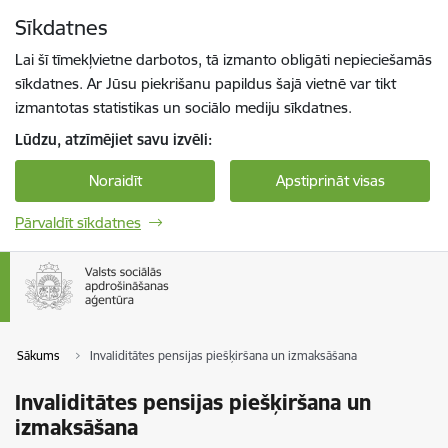
Pāriet uz lapas saturu
Sīkdatnes
Spied
lai meklētu
Enter
Lai šī tīmekļvietne darbotos, tā izmanto obligāti nepieciešamās
sīkdatnes. Ar Jūsu piekrišanu papildus šajā vietnē var tikt
izmantotas statistikas un sociālo mediju sīkdatnes.
Lūdzu, atzīmējiet savu izvēli:
Noraidīt
Apstiprināt visas
Pārvaldīt sīkdatnes
Sākums
Invaliditātes pensijas piešķiršana un izmaksāšana
Invaliditātes pensijas piešķiršana un
izmaksāšana