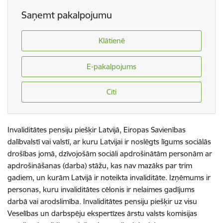
Saņemt pakalpojumu
Klātienē
E-pakalpojums
Citi
Invaliditātes pensiju piešķir Latvijā, Eiropas Savienības
dalībvalstī vai valstī, ar kuru Latvijai ir noslēgts līgums sociālās
drošības jomā, dzīvojošām sociāli apdrošinātām personām ar
apdrošināšanas (darba) stāžu, kas nav mazāks par trim
gadiem, un kurām Latvijā ir noteikta invaliditāte. Izņēmums ir
personas, kuru invaliditātes cēlonis ir nelaimes gadījums
darbā vai arodslimība. Invaliditātes pensiju piešķir uz visu
Veselības un darbspēju ekspertīzes ārstu valsts komisijas