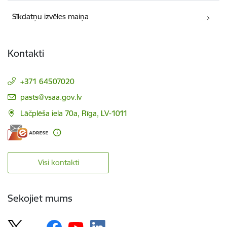
Sīkdatņu izvēles maiņa
Kontakti
+371 64507020
E-pasts:
pasts@vsaa.gov.lv
Lāčplēša iela 70a, Rīga, LV-1011
Visi kontakti
Sekojiet mums