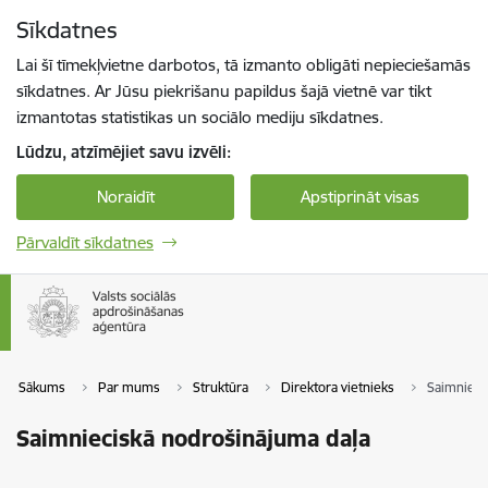
Pāriet uz lapas saturu
Sīkdatnes
Spied
lai meklētu
Enter
Lai šī tīmekļvietne darbotos, tā izmanto obligāti nepieciešamās
sīkdatnes. Ar Jūsu piekrišanu papildus šajā vietnē var tikt
izmantotas statistikas un sociālo mediju sīkdatnes.
Lūdzu, atzīmējiet savu izvēli:
Noraidīt
Apstiprināt visas
Pārvaldīt sīkdatnes
Sākums
Par mums
Struktūra
Direktora vietnieks
Saimnieci
Saimnieciskā nodrošinājuma daļa