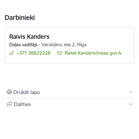
Darbinieki
Raivis Kanders
Daļas vadītājs
-
Varakļānu iela 2, Rīga
+371 26622228
E-pasts:
Raivis.Kanders@vsaa.gov.lv
Drukāt lapu
Dalīties