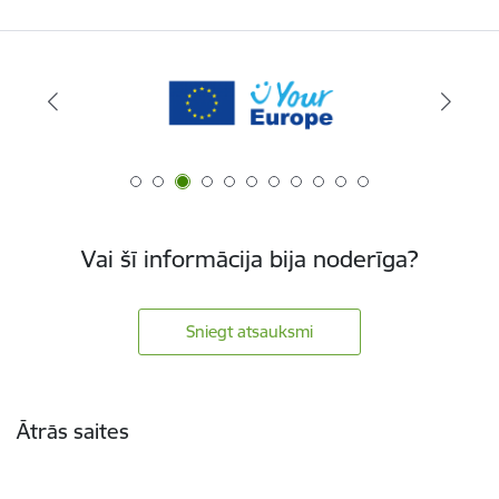
Vai šī informācija bija noderīga?
Sniegt atsauksmi
Kājene
Ātrās saites