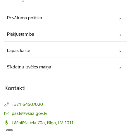
Privātuma politika
Piekļūstamība
Lapas karte
Sīkdatņu izvēles maiņa
Kontakti
+371 64507020
E-pasts:
pasts@vsaa.gov.lv
Lāčplēša iela 70a, Rīga, LV-1011