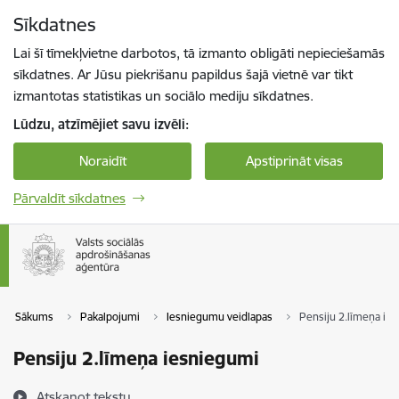
Pāriet uz lapas saturu
Sīkdatnes
Spied
lai meklētu
Enter
Lai šī tīmekļvietne darbotos, tā izmanto obligāti nepieciešamās
sīkdatnes. Ar Jūsu piekrišanu papildus šajā vietnē var tikt
izmantotas statistikas un sociālo mediju sīkdatnes.
Lūdzu, atzīmējiet savu izvēli:
Noraidīt
Apstiprināt visas
Pārvaldīt sīkdatnes
Sākums
Pakalpojumi
Iesniegumu veidlapas
Pensiju 2.līmeņa ie
Pensiju 2.līmeņa iesniegumi
Atskaņot tekstu