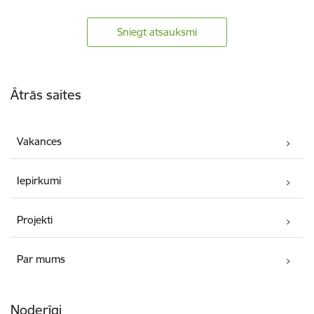
Sniegt atsauksmi
Kājene
Ātrās saites
Vakances
Iepirkumi
Projekti
Par mums
Noderīgi