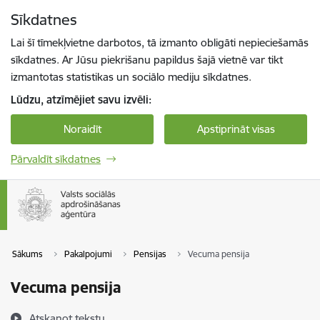
Pāriet uz lapas saturu
Sīkdatnes
Spied
lai meklētu
Enter
Lai šī tīmekļvietne darbotos, tā izmanto obligāti nepieciešamās
sīkdatnes. Ar Jūsu piekrišanu papildus šajā vietnē var tikt
izmantotas statistikas un sociālo mediju sīkdatnes.
Lūdzu, atzīmējiet savu izvēli:
Noraidīt
Apstiprināt visas
Pārvaldīt sīkdatnes
Sākums
Pakalpojumi
Pensijas
Vecuma pensija
Vecuma pensija
Atskaņot tekstu