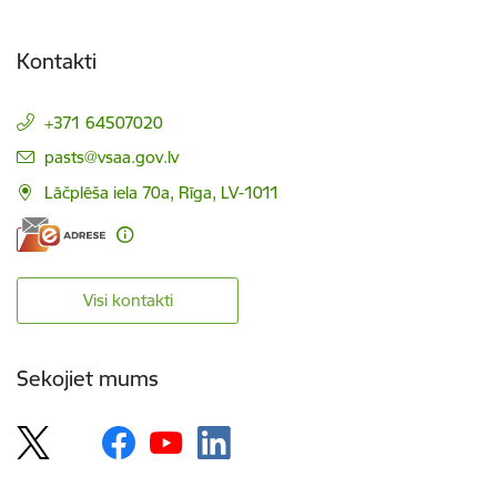
Kontakti
+371 64507020
E-pasts:
pasts@vsaa.gov.lv
Lāčplēša iela 70a, Rīga, LV-1011
Visi kontakti
Sekojiet mums