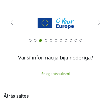
Vai šī informācija bija noderīga?
Sniegt atsauksmi
Kājene
Ātrās saites