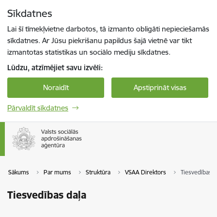
Pāriet uz lapas saturu
Sīkdatnes
Spied
lai meklētu
Enter
Lai šī tīmekļvietne darbotos, tā izmanto obligāti nepieciešamās
sīkdatnes. Ar Jūsu piekrišanu papildus šajā vietnē var tikt
izmantotas statistikas un sociālo mediju sīkdatnes.
Lūdzu, atzīmējiet savu izvēli:
Noraidīt
Apstiprināt visas
Pārvaldīt sīkdatnes
Sākums
Par mums
Struktūra
VSAA Direktors
Tiesvedības d
Tiesvedības daļa