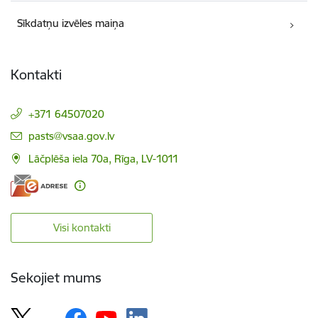
Sīkdatņu izvēles maiņa
Kontakti
+371 64507020
E-pasts:
pasts@vsaa.gov.lv
Lāčplēša iela 70a, Rīga, LV-1011
Visi kontakti
Sekojiet mums