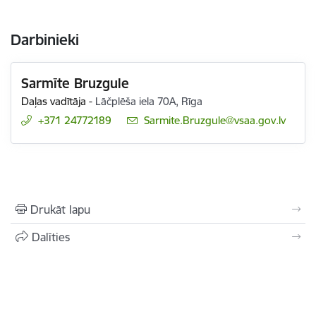
Darbinieki
Sarmīte Bruzgule
Daļas vadītāja
-
Lāčplēša iela 70A, Rīga
+371 24772189
E-pasts:
Sarmite.Bruzgule@vsaa.gov.lv
Drukāt lapu
Dalīties