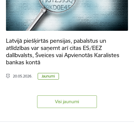
Latvijā piešķirtās pensijas, pabalstus un
atlīdzības var saņemt arī citas ES/EEZ
dalībvalsts, Šveices vai Apvienotās Karalistes
bankas kontā
20.05.2026.
Jaunumi
Visi jaunumi