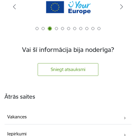
Vai šī informācija bija noderīga?
Sniegt atsauksmi
Kājene
Ātrās saites
Vakances
Iepirkumi