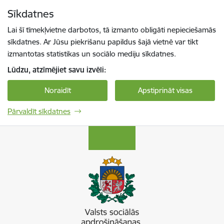
Pāriet uz lapas saturu
Sīkdatnes
Spied
lai meklētu
Enter
Lai šī tīmekļvietne darbotos, tā izmanto obligāti nepieciešamās
sīkdatnes. Ar Jūsu piekrišanu papildus šajā vietnē var tikt
izmantotas statistikas un sociālo mediju sīkdatnes.
Lūdzu, atzīmējiet savu izvēli:
Noraidīt
Apstiprināt visas
Pārvaldīt sīkdatnes
Valsts sociālās apdrošināšanas aģentūra