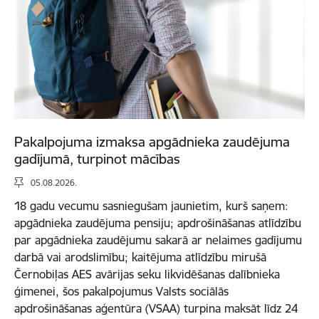
Pakalpojuma izmaksa apgādnieka zaudējuma
gadījumā, turpinot mācības
05.08.2026.
18 gadu vecumu sasniegušam jaunietim, kurš saņem:
apgādnieka zaudējuma pensiju; apdrošināšanas atlīdzību
par apgādnieka zaudējumu sakarā ar nelaimes gadījumu
darbā vai arodslimību; kaitējuma atlīdzību mirušā
Černobiļas AES avārijas seku likvidēšanas dalībnieka
ģimenei, šos pakalpojumus Valsts sociālās
apdrošināšanas aģentūra (VSAA) turpina maksāt līdz 24