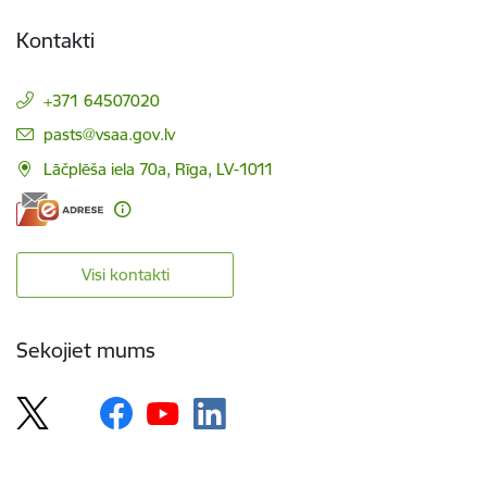
Kontakti
+371 64507020
E-pasts:
pasts@vsaa.gov.lv
Lāčplēša iela 70a, Rīga, LV-1011
Visi kontakti
Sekojiet mums