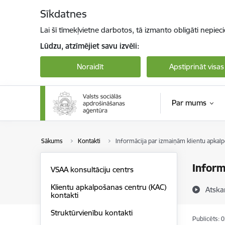
Pāriet uz lapas saturu
Sīkdatnes
Lai šī tīmekļvietne darbotos, tā izmanto obligāti nepiec
Lūdzu, atzīmējiet savu izvēli:
Noraidīt
Apstiprināt visas
Par mums
Sākums
Kontakti
Informācija par izmaiņām klientu apkal
Inform
VSAA konsultāciju centrs
Klientu apkalpošanas centru (KAC)
Atska
kontakti
Struktūrvienību kontakti
Publicēts: 