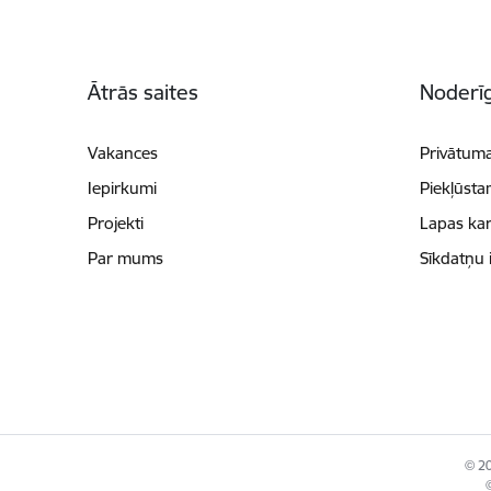
Kājene
Ātrās saites
Noderīg
Vakances
Privātuma
Iepirkumi
Piekļūsta
Projekti
Lapas kar
Par mums
Sīkdatņu 
© 20
©