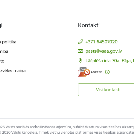
i
Kontakti
 politika
+371 64507020
E-pasts:
pasts@vsaa.gov.lv
mība
Lāčplēša iela 70a, Rīga,
te
izvēles maiņa
Visi kontakti
26 Valsts sociālās apdrošināšanas aģentūra, publicētā satura visas tiesības aizsarg
 2020 Valsts kanceleja, Tīmekļvietņu vienotās platformas visas tiesības aizsargāta