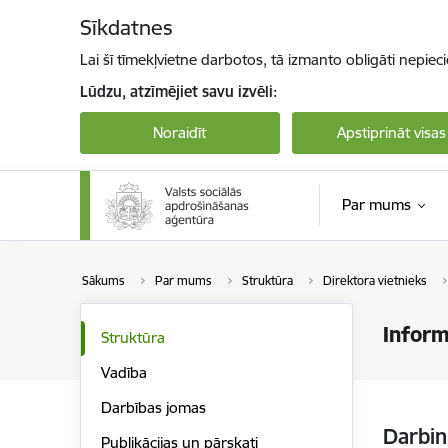
Pāriet uz lapas saturu
Sīkdatnes
Lai šī tīmekļvietne darbotos, tā izmanto obligāti nepiec
Lūdzu, atzīmējiet savu izvēli:
Noraidīt
Apstiprināt visas
Par mums
Sākums
Par mums
Struktūra
Direktora vietnieks
Inform
Struktūra
Vadība
Darbības jomas
Darbin
Publikācijas un pārskati