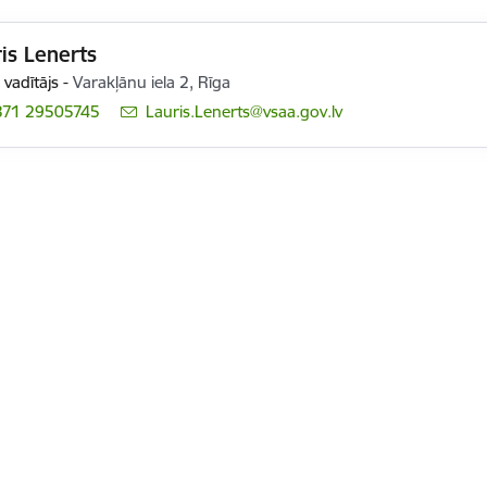
is Lenerts
 vadītājs
-
Varakļānu iela 2, Rīga
371 29505745
E-pasts:
Lauris.Lenerts@vsaa.gov.lv