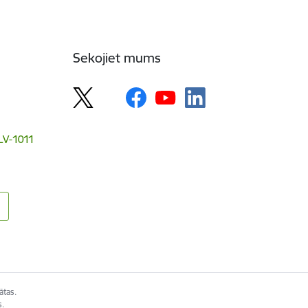
Sekojiet mums
 LV-1011
ātas.
s.