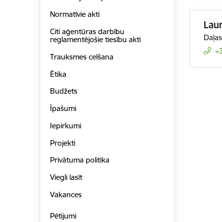
Normatīvie akti
Laur
Citi aģentūras darbību
Daļas
reglamentējošie tiesību akti
+
Trauksmes celšana
Ētika
Budžets
Īpašumi
Iepirkumi
Projekti
Privātuma politika
Viegli lasīt
Vakances
Pētijumi