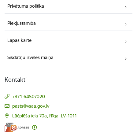
Privātuma politika
Piekļūstamība
Lapas karte
Sīkdatņu izvēles maiņa
Kontakti
+371 64507020
E-pasts:
pasts@vsaa.gov.lv
Lāčplēša iela 70a, Rīga, LV-1011