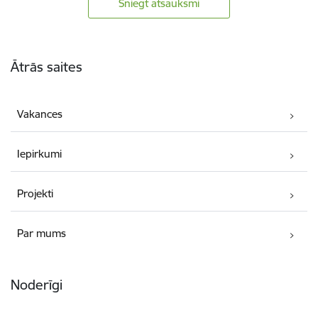
Sniegt atsauksmi
Kājene
Ātrās saites
Vakances
Iepirkumi
Projekti
Par mums
Noderīgi