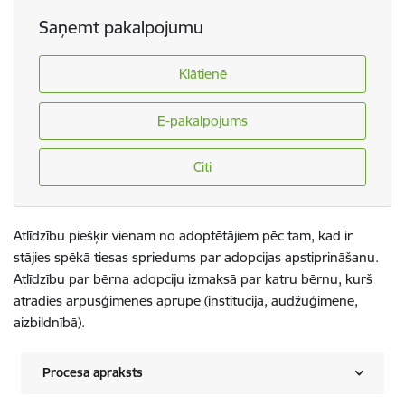
Saņemt pakalpojumu
Klātienē
E-pakalpojums
Citi
Atlīdzību piešķir vienam no adoptētājiem pēc tam, kad ir
stājies spēkā tiesas spriedums par adopcijas apstiprināšanu.
Atlīdzību par bērna adopciju izmaksā par katru bērnu, kurš
atradies ārpusģimenes aprūpē (institūcijā, audžuģimenē,
aizbildnībā).
Procesa apraksts