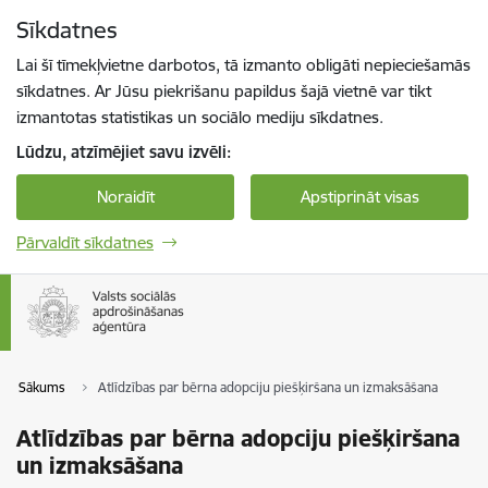
Pāriet uz lapas saturu
Sīkdatnes
Spied
lai meklētu
Enter
Lai šī tīmekļvietne darbotos, tā izmanto obligāti nepieciešamās
sīkdatnes. Ar Jūsu piekrišanu papildus šajā vietnē var tikt
izmantotas statistikas un sociālo mediju sīkdatnes.
Lūdzu, atzīmējiet savu izvēli:
Noraidīt
Apstiprināt visas
Pārvaldīt sīkdatnes
Sākums
Atlīdzības par bērna adopciju piešķiršana un izmaksāšana
Atlīdzības par bērna adopciju piešķiršana
un izmaksāšana