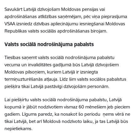
Savukārt Latvijā dzīvojošam Moldovas pensijas vai
apdrošināšanas atlīdzības saņēmējam, pēc viņa pieprasījuma
VSAA izsniedz dzīvības apliecinājumu iesniegšanai Moldovas
Republikas valsts sociālās apdrošināšanas birojam.
Valsts sociālā nodrošinājuma pabalsts
Tiesības saņemt valsts sociālā nodrošinājuma pabalstu
vecuma un invaliditātes gadījumā būs Latvijā dzīvojošiem
Moldovas pilsoņiem, kuriem
Latvijā ir izsniegta
termiņuzturēšanās atļauja. Līdz šim valsts sociālos pabalstus
piešķīra tikai Latvijā pastāvīgi dzīvojošām personām.
Lai piešķirtu valsts sociālā nodrošinājuma pabalstu, Latvijā
kopumā ir jābūt nodzīvotiem vismaz 60 mēnešiem jeb pieciem
gadiem. Līgums paredz, ka nosakot šo periodu ņems vērā ne
tikai Latvijā, bet arī Moldovā nodzīvoto laiku, ja tas Latvijā būs
nepietiekams.