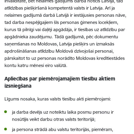
invaliditāte, bet nelaimes gadījums darbā noticis Latvijā, tad
atlīdzības piešķiršanā kompetentā valsts ir Latvija. Arī ja
nelaimes gadījumā darbā Latvijā ir iestājusies personas nāve,
tad darba nespējīgajiem šīs personas ģimenes locekļiem,
kurus tā pilnīgi vai daļēji apgādāja, ir tiesības uz atlīdzību par
apgādnieka zaudējumu.
Tādā gadījumā, pēc dokumentu
saņemšanas no Moldovas, Latvija piešķirs un izmaksās
apdrošināšanas atlīdzību Moldovā dzīvojošai personai,
pārskaitot to uz personas norādīto Moldovas
kredītiestādes
kontu
katru mēnesi eiro valūtā.
Apliecības par piemērojamajiem tiesību aktiem
izsniegšana
Līgums nosaka, kuras valsts tiesību akti piemērojami:
ja darba devējs uz noteiktu laika posmu personu ir
nosūtījis veikt darbu otras valsts teritorijā;
ja persona strādā abu valstu teritorijās, piemēram,