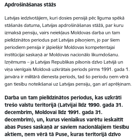
Apdrošināšanas stāžs
Latvijas iedzīvotājiem, kuri dosies pensijā pēc līguma spēkā
stāšanās datuma, Latvijas apdrošināšanas stāžā, par kuru
izmaksā pensiju, vairs neiekļaus Moldovas darba un tam
pielīdzinātos periodus pat Latvijas pilsoņiem, jo par šiem
periodiem pensija ir jāpiešķir Moldovas kompetentajai
institūcijai saskaņā ar Moldovas nacionālo likumdošanu.
Izņēmums – ja Latvijas Republikas pilsonis dzīvo Latvijā un
viņa vienīgais Moldovā uzkrātais periods pirms 1991. gada 1.
janvāra ir militārā dienesta periods, tad šo periodu ņem vērā
gan tiesību noteikšanai uz Latvijas pensiju, gan arī aprēķinam.
Darba un tam pielīdzinātos periodus, kas uzkrāti
trešo valstu teritorijā (Latvijai līdz 1990. gada 31.
decembrim, Moldovai līdz 1991. gada 31.
decembrim), un, kurus vienlaikus varētu ieskaitīt
abas Puses saskaņā ar saviem nacionālajiem tiesību
aktiem, ņem vērā tā Puse, kuras teritorijā dzīvo