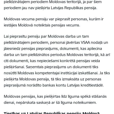
pielīdzinātajiem periodiem Moldovas teritorijā, ja par šiem
periodiem jau nav piešķirta Latvijas Republikas pensija.
Moldovas vecuma pensiju var pieprasīt personas, kurām ir
iestājies Moldovā noteiktais pensijas vecums.
Lai pieprasītu pensiju par Moldovas darba un tam
pielīdzinātajiem periodiem, personai jāvēršas VSAA nodaļā un
jāiesniedz pensijas pieprasījums, dokumenti, kas apliecina
darba un tam pielīdzinātos periodus Moldovas teritorijā, kā arī
citi dokumenti, kas nepieciešami konkrētā pensijas veida
piešķiršanai. Saņemtais pieprasījums un dokumenti tiks
nosūtīti Moldovas kompetentajai institūcijai izskatīšanai. Ja tiks
piešķirta Moldovas pensija, tā tiks izmaksāta uz personas
pieprasījumā norādīto bankas kontu Latvijas kredītiestādē.
Moldovas pensijas, kas piešķirtas līdz līguma spēkā stāšanās
dienai, nepārskata saskaņā ar šā līguma noteikumiem.
Tiesības uz Latvijas Republikas pensiju Moldovā