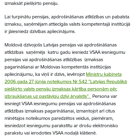
izmaksāt piešķirto pensiju.
Lai turpinātu pensijas, apdrošināšanas atlīdzības un pabalsta
izmaksu, saņēmējam attiecīgās valsts kompetentajā institūcijā
ir jāiesniedz dzīvības apliecinājums.
Moldovā dzīvojošs Latvijas pensijas vai apdrošināšanas
atlīdzības saņēmējs katru gadu iesniedz VSAA iesniegumu
pensijas vai apdrošināšanas atlīdzības izmaksas
pagarināšanai ar Moldovas kompetentās institūcijas
apliecinājumu, ka viņš ir dzīvs, ievērojot
Ministru kabineta
2006.gada 27.jūnija noteikumos Nr.542 "Latvijas Republikā
piešķirto valsts pensiju izmaksas kārtība personām pēc
izbraukšanas uz pastāvīgu dzīvi ārvalstīs".
Persona var
iesniegt VSAA iesniegumu pensijas
vai apdrošināšanas
atlīdzības
izmaksas pagarināšanai, izmantojot arī citus
minētajos noteikumos paredzētos veidus, piemēram,
iesniedzot iesniegumu
parakstītu ar drošu elektronisko
parakstu
vai ierodoties VSAA nodaļā klātienē.