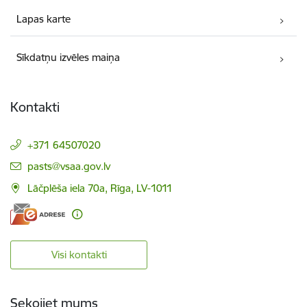
Lapas karte
Sīkdatņu izvēles maiņa
Kontakti
+371 64507020
E-pasts:
pasts@vsaa.gov.lv
Lāčplēša iela 70a, Rīga, LV-1011
Visi kontakti
Sekojiet mums