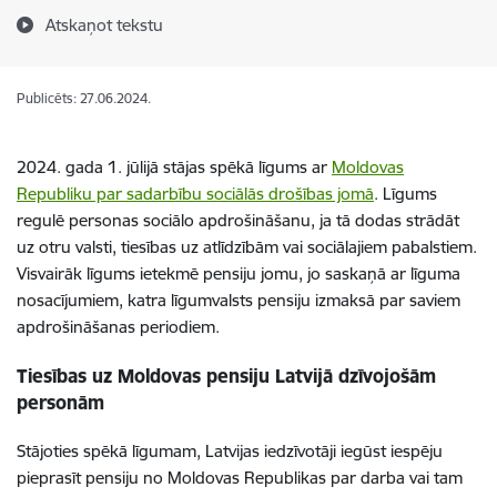
Atskaņot tekstu
Publicēts: 27.06.2024.
2024. gada 1. jūlijā stājas spēkā līgums ar
Moldovas
Republiku par sadarbību sociālās drošības jomā
. Līgums
regulē personas sociālo apdrošināšanu, ja tā dodas strādāt
uz otru valsti, tiesības uz atlīdzībām vai sociālajiem pabalstiem.
Visvairāk līgums ietekmē pensiju jomu, jo saskaņā ar līguma
nosacījumiem, katra līgumvalsts pensiju izmaksā par saviem
apdrošināšanas periodiem.
Tiesības uz Moldovas pensiju Latvijā dzīvojošām
personām
Stājoties spēkā līgumam, Latvijas iedzīvotāji iegūst iespēju
pieprasīt pensiju no Moldovas Republikas par darba vai tam