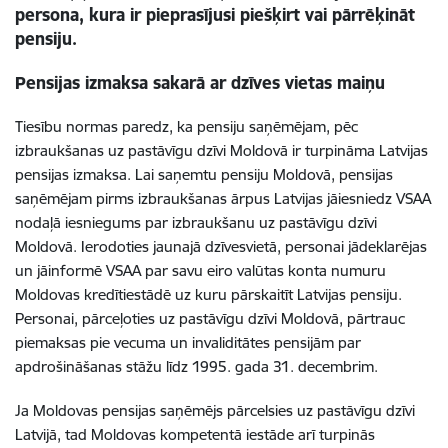
persona, kura ir pieprasījusi piešķirt vai pārrēķināt
pensiju.
Pensijas izmaksa sakarā ar dzīves vietas maiņu
Tiesību normas paredz, ka pensiju saņēmējam, pēc
izbraukšanas uz pastāvīgu dzīvi Moldovā ir turpināma Latvijas
pensijas izmaksa. Lai saņemtu pensiju Moldovā, pensijas
saņēmējam pirms izbraukšanas ārpus Latvijas jāiesniedz VSAA
nodaļā iesniegums par izbraukšanu uz pastāvīgu dzīvi
Moldovā. Ierodoties jaunajā dzīvesvietā, personai jādeklarējas
un jāinformē VSAA par savu eiro valūtas konta numuru
Moldovas kredītiestādē uz kuru pārskaitīt Latvijas pensiju.
Personai, pārceļoties uz pastāvīgu dzīvi Moldovā, pārtrauc
piemaksas pie vecuma un invaliditātes pensijām par
apdrošināšanas stāžu līdz 1995. gada 31. decembrim.
Ja Moldovas pensijas saņēmējs pārcelsies uz pastāvīgu dzīvi
Latvijā, tad Moldovas kompetentā iestāde arī turpinās