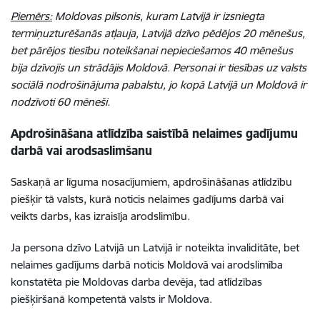
Piemērs:
Moldovas pilsonis, kuram Latvijā ir izsniegta
termiņuzturēšanās atļauja, Latvijā dzīvo pēdējos 20 mēnešus,
bet pārējos tiesību noteikšanai nepieciešamos 40 mēnešus
bija dzīvojis un strādājis Moldovā. Personai ir tiesības uz valsts
sociālā nodrošinājuma pabalstu, jo kopā Latvijā un Moldovā ir
nodzīvoti 60 mēneši.
Apdrošināšana atlīdzība saistībā nelaimes gadījumu
darbā vai arodsaslimšanu
Saskaņā ar līguma nosacījumiem, apdrošināšanas atlīdzību
piešķir tā valsts, kurā noticis nelaimes gadījums darbā vai
veikts darbs, kas izraisīja arodslimību.
Ja persona dzīvo Latvijā un Latvijā ir noteikta invaliditāte,
bet
nelaimes gadījums darbā noticis Moldovā vai arodslimība
konstatēta pie Moldovas darba devēja, tad atlīdzības
piešķiršanā kompetentā valsts ir Moldova.