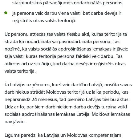
starptautiskos pārvadājumos nodarbinātās personas,
ja persona veic darbu vienā valstī, bet darba devējs ir
reģistrēts otras valsts teritorijā.
Uz personu attiecas tās valsts tiesību akti, kuras teritorijā tā
strādā kā nodarbināta vai pašnodarbināta persona. Tas
nozīmē, ka valsts sociālās apdrošināšanas iemaksas ir jāveic
tajā valstī, kuras teritorijā persona faktiski veic darbu. Tas
attiecas arī uz situāciju, kad darba devējs ir reģistrēts otras
valsts teritorijā.
Ja Latvijas uzņēmums, kurš veic darbību Latvijā, nosūta savus
darbiniekus strādāt Moldovas teritorijā uz laika periodu, kas
nepārsniedz 24 mēnešus, tad piemēro Latvijas tiesību aktus.
Līdz ar to, par šiem darbiniekiem darba devējs turpina veikt
sociālās apdrošināšanas iemaksas Latvijā. Moldovā iemaksas
nav jāveic.
Līgums paredz, ka Latvijas un Moldovas kompetentajām