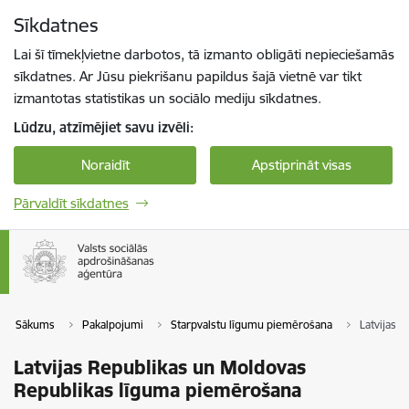
Pāriet uz lapas saturu
Sīkdatnes
Spied
lai meklētu
Enter
Lai šī tīmekļvietne darbotos, tā izmanto obligāti nepieciešamās
sīkdatnes. Ar Jūsu piekrišanu papildus šajā vietnē var tikt
izmantotas statistikas un sociālo mediju sīkdatnes.
Lūdzu, atzīmējiet savu izvēli:
Noraidīt
Apstiprināt visas
Pārvaldīt sīkdatnes
Sākums
Pakalpojumi
Starpvalstu līgumu piemērošana
Latvijas 
Latvijas Republikas un Moldovas
Republikas līguma piemērošana