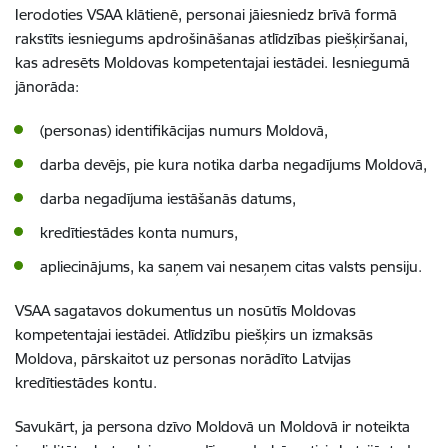
Ierodoties VSAA klātienē, personai jāiesniedz
brīvā formā
rakstīts iesniegums apdrošināšanas atlīdzības piešķiršanai,
kas adresēts Moldovas kompetentajai iestādei. Iesniegumā
jānorāda:
(personas) identifikācijas numurs Moldovā,
darba devējs, pie kura notika darba negadījums Moldovā,
darba negadījuma iestāšanās datums,
kredītiestādes konta numurs,
apliecinājums, ka saņem vai nesaņem citas valsts pensiju.
VSAA sagatavos dokumentus un nosūtīs Moldovas
kompetentajai iestādei. Atlīdzību piešķirs un izmaksās
Moldova, pārskaitot uz personas norādīto Latvijas
kredītiestādes kontu.
Savukārt, ja
persona dzīvo Moldovā un Moldovā ir noteikta