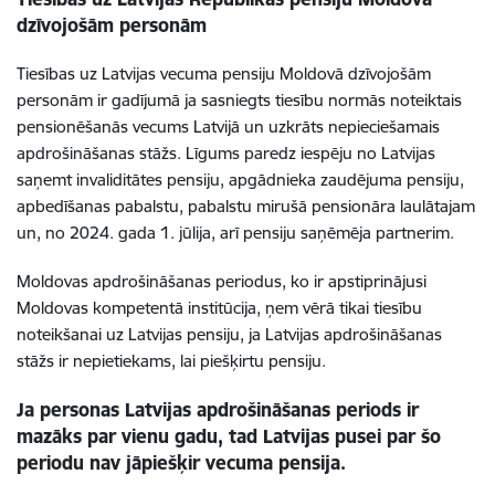
dzīvojošām personām
Tiesības uz Latvijas vecuma pensiju Moldovā dzīvojošām
personām ir gadījumā ja sasniegts tiesību normās noteiktais
pensionēšanās vecums Latvijā un uzkrāts nepieciešamais
apdrošināšanas stāžs. Līgums paredz iespēju no Latvijas
saņemt
invaliditātes pensiju,
apgādnieka zaudējuma pensiju,
apbedīšanas pabalstu, pabalstu mirušā pensionāra laulātajam
un, no 2024. gada 1. jūlija, arī pensiju saņēmēja partnerim.
Moldovas apdrošināšanas periodus, ko ir apstiprinājusi
Moldovas kompetentā institūcija, ņem vērā tikai tiesību
noteikšanai uz Latvijas pensiju, ja Latvijas apdrošināšanas
stāžs ir nepietiekams, lai piešķirtu pensiju.
Ja personas Latvijas apdrošināšanas periods ir
mazāks par vienu gadu, tad Latvijas pusei par šo
periodu nav jāpiešķir vecuma pensija.