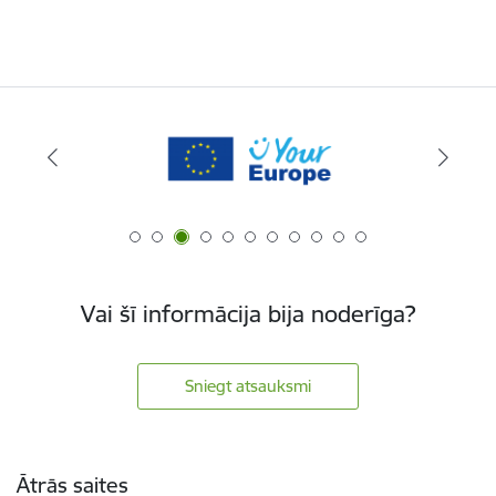
Vai šī informācija bija noderīga?
Sniegt atsauksmi
Kājene
Ātrās saites