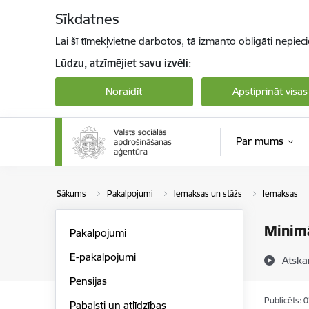
Pāriet uz lapas saturu
Sīkdatnes
Lai šī tīmekļvietne darbotos, tā izmanto obligāti nepiec
Lūdzu, atzīmējiet savu izvēli:
Noraidīt
Apstiprināt visas
Par mums
Sākums
Pakalpojumi
Iemaksas un stāžs
Iemaksas
Minimā
Pakalpojumi
E-pakalpojumi
Atska
Pensijas
Publicēts: 
Pabalsti un atlīdzības