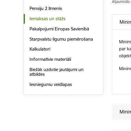
Atjaunināts
Pensiju 2.līmenis
Iemaksas un stāžs
Minim
Pakalpojumi Eiropas Savienībā
Starpvalstu līgumu piemērošana
Minimā
par k
Kalkulatori
objekt
Informatīvie materiāli
Minim
Biežāk uzdotie jautājumi un
atbildes
Iesniegumu veidlapas
Minim