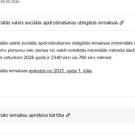
: 09.05.2026.
ālās valsts sociālās apdrošināšanas obligātās iemaksas
lās valsts sociālās apdrošināšanas obligātās iemaksas (minimālās 
atru personu veic vismaz no valstī noteiktās minimālās mēneša dar
s ceturksnī 2026.gadā ir 2340 eiro vai 780 eiro mēnesī.
ālās iemaksas
ieviestas no 2021. gada 1. jūlija
ālo iemaksu aprēķina kārtība