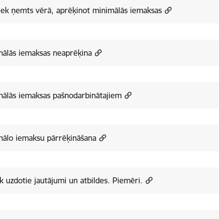
iek ņemts vērā, aprēķinot minimālās iemaksas
mālās iemaksas neaprēķina
mālās iemaksas pašnodarbinātajiem
mālo iemaksu pārrēķināšana
k uzdotie jautājumi un atbildes. Piemēri.