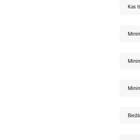
Kas t
Mini
Mini
Mini
Biežā