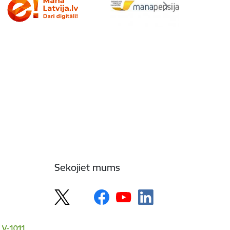
Sekojiet mums
 LV-1011