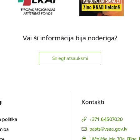
Vai šī informācija bija noderīga?
Sniegt atsauksmi
i
Kontakti
 politika
+371 64507020
E-pasts:
pasts@vsaa.gov.lv
mība
Lāčplēša iela 70a, Rīga,
te