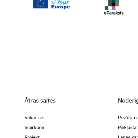
Kājene
Ātrās saites
Noderīg
Vakances
Privātuma
Iepirkumi
Piekļūsta
Projekti
Lapas kar