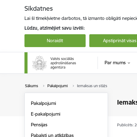
Pāriet uz lapas saturu
Sīkdatnes
Lai šī tīmekļvietne darbotos, tā izmanto obligāti nepiec
Lūdzu, atzīmējiet savu izvēli:
Noraidīt
Apstiprināt visas
Par mums
Sākums
Pakalpojumi
Iemaksas un stāžs
Iemaks
Pakalpojumi
E-pakalpojumi
Pensijas
Publicēts: 
Pabalsti un atlīdzības