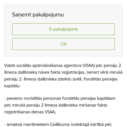
Saņemt pakalpojumu
E-pakalpojums
Citi
Valsts sociālās apdrošināšanas aģentūra (VSAA) pēc pensiju 2.
līmeņa dalībnieka nāves fakta reģistrācijas, ņemot vērā mirušā
pensiju 2. līmeņa dalībnieka izteikto izvēli, fondētās pensijas
kapitālu:
- pievieno norādītās personas fondētās pensijas kapitālam
pēc mirušā pensiju 2 līmeņa dalībnieka miršanas fakta
reģistrēšanas dienas VSAA;
- izmaksā mantiniekiem Civillikuma noteiktajā kārtībā pēc