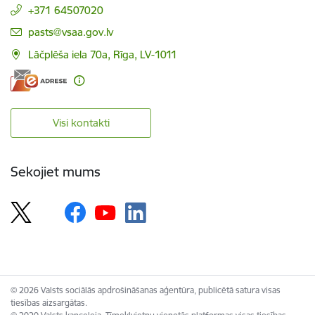
+371 64507020
E-pasts:
pasts@vsaa.gov.lv
Lāčplēša iela 70a, Rīga, LV-1011
Visi kontakti
Sekojiet mums
© 2026 Valsts sociālās apdrošināšanas aģentūra, publicētā satura visas
tiesības aizsargātas.