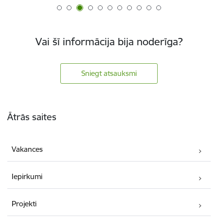
Vai šī informācija bija noderīga?
Sniegt atsauksmi
Kājene
Ātrās saites
Vakances
Iepirkumi
Projekti