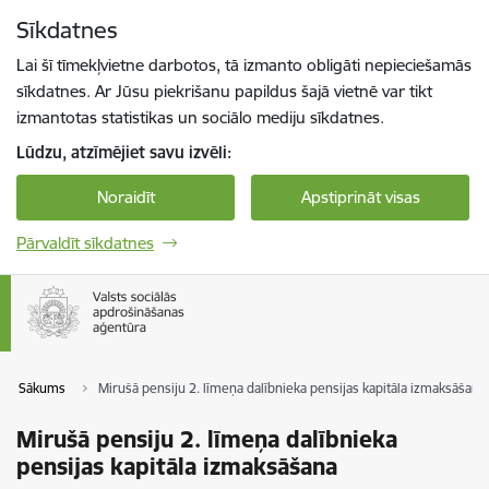
Pāriet uz lapas saturu
Sīkdatnes
Spied
lai meklētu
Enter
Lai šī tīmekļvietne darbotos, tā izmanto obligāti nepieciešamās
sīkdatnes. Ar Jūsu piekrišanu papildus šajā vietnē var tikt
izmantotas statistikas un sociālo mediju sīkdatnes.
Lūdzu, atzīmējiet savu izvēli:
Noraidīt
Apstiprināt visas
Pārvaldīt sīkdatnes
Sākums
Mirušā pensiju 2. līmeņa dalībnieka pensijas kapitāla izmaksāšana
Mirušā pensiju 2. līmeņa dalībnieka
pensijas kapitāla izmaksāšana