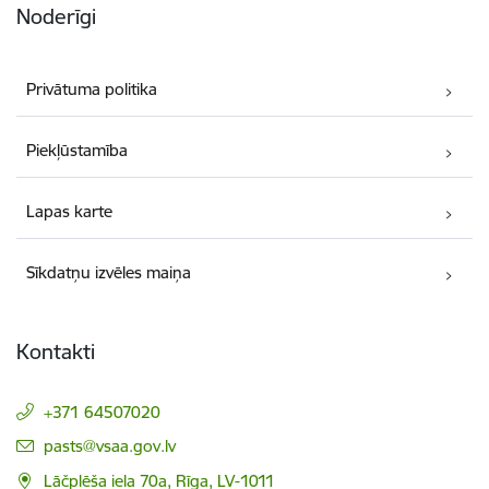
Noderīgi
Privātuma politika
Piekļūstamība
Lapas karte
Sīkdatņu izvēles maiņa
Kontakti
+371 64507020
E-pasts:
pasts@vsaa.gov.lv
Lāčplēša iela 70a, Rīga, LV-1011