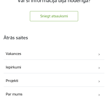
Vai šī informācija bija noderīga?
Sniegt atsauksmi
Kājene
Ātrās saites
Vakances
Iepirkumi
Projekti
Par mums