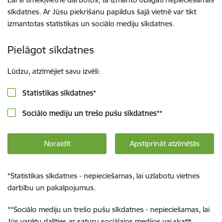
sīkdatnes. Ar Jūsu piekrišanu papildus šajā vietnē var tikt
izmantotas statistikas un sociālo mediju sīkdatnes.
Pielāgot sīkdatnes
Lūdzu, atzīmējiet savu izvēli:
Statistikas sīkdatnes
*
Sociālo mediju un trešo pušu sīkdatnes
**
Noraidīt
Apstiprināt atzīmētās
*
Statistikas sīkdatnes - nepieciešamas, lai uzlabotu vietnes
darbību un pakalpojumus.
**
Sociālo mediju un trešo pušu sīkdatnes - nepieciešamas, lai
Jūs varētu dalīties ar saturu sociālajos medijos vai skatīt