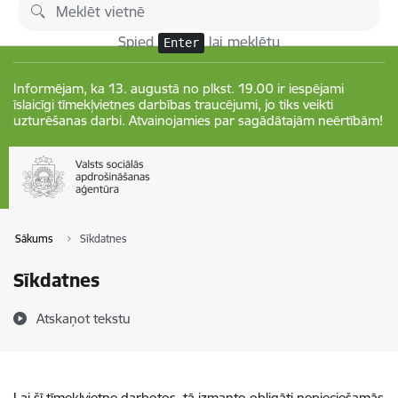
Pāriet uz lapas saturu
Izmaiņas
Spied
lai meklētu
Enter
Informējam, ka 13. augustā no plkst. 19.00 ir iespējami
īslaicīgi tīmekļvietnes darbības traucējumi, jo tiks veikti
uzturēšanas darbi. Atvainojamies par sagādātajām neērtībām!
Sākums
Sīkdatnes
Sīkdatnes
Atskaņot tekstu
Lai šī tīmekļvietne darbotos, tā izmanto obligāti nepieciešamās