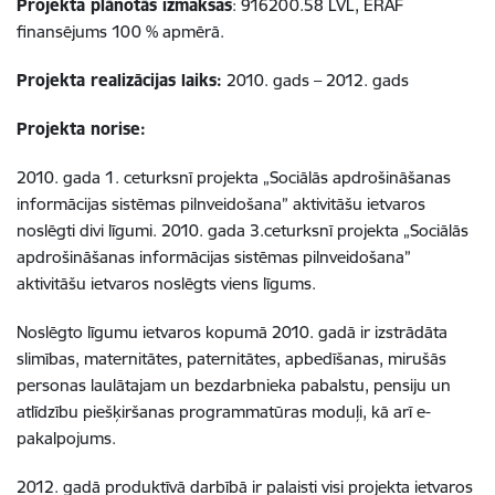
Projekta plānotās izmaksas
: 916200.58 LVL, ERAF
finansējums 100 % apmērā.
Projekta realizācijas laiks:
2010. gads – 2012. gads
Projekta norise:
2010. gada 1. ceturksnī projekta „Sociālās apdrošināšanas
informācijas sistēmas pilnveidošana” aktivitāšu ietvaros
noslēgti divi līgumi. 2010. gada 3.ceturksnī projekta „Sociālās
apdrošināšanas informācijas sistēmas pilnveidošana”
aktivitāšu ietvaros noslēgts viens līgums.
Noslēgto līgumu ietvaros kopumā 2010. gadā ir izstrādāta
slimības, maternitātes, paternitātes, apbedīšanas, mirušās
personas laulātajam un bezdarbnieka pabalstu, pensiju un
atlīdzību piešķiršanas programmatūras moduļi, kā arī e-
pakalpojums.
2012. gadā produktīvā darbībā ir palaisti visi projekta ietvaros