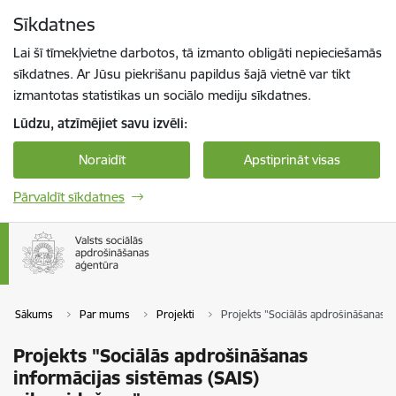
Pāriet uz lapas saturu
Sīkdatnes
Spied
lai meklētu
Enter
Lai šī tīmekļvietne darbotos, tā izmanto obligāti nepieciešamās
sīkdatnes. Ar Jūsu piekrišanu papildus šajā vietnē var tikt
izmantotas statistikas un sociālo mediju sīkdatnes.
Lūdzu, atzīmējiet savu izvēli:
Noraidīt
Apstiprināt visas
Pārvaldīt sīkdatnes
Sākums
Par mums
Projekti
Projekts "Sociālās apdrošināšanas i
Projekts "Sociālās apdrošināšanas
informācijas sistēmas (SAIS)