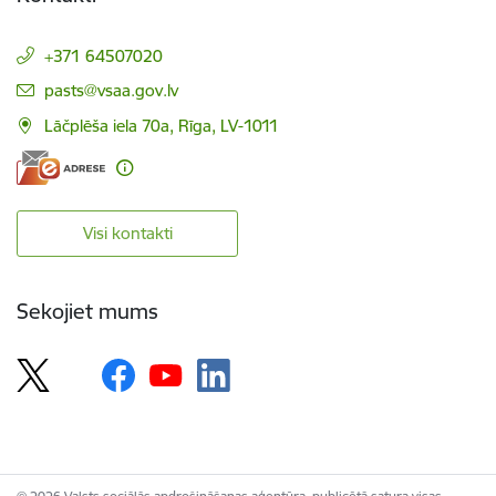
+371 64507020
E-pasts:
pasts@vsaa.gov.lv
Lāčplēša iela 70a, Rīga, LV-1011
Visi kontakti
Sekojiet mums