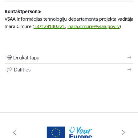
Kontaktpersona:
VSAA Informācijas tehnoloģiju departamenta projekta vadītāja
Ināra Cīmure (
+37129140221
,
inara.cimure@vsaa.gov.lv
)
Drukāt lapu
Dalīties