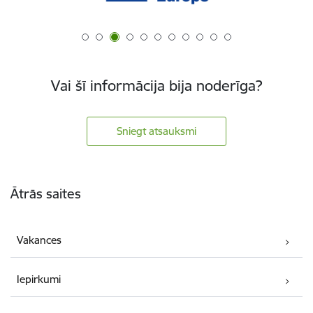
Vai šī informācija bija noderīga?
Sniegt atsauksmi
Kājene
Ātrās saites
Vakances
Iepirkumi