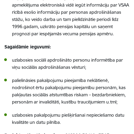
apmeklējuma elektroniskā vidē iegūt informāciju par VSAA
rīcībā esošo informāciju par personas apdrošināšanas
stāžu, ko veido darba un tam pielīdzinātie periodi līdz
1996.gadam, uzkrāto pensijas kapitālu un saņemt
prognozi par iespējamās vecuma pensijas apmēru.
Sagaidāmie ieguvumi:
uzlabosies sociāli apdrošināto personu informētība par
viņu sociālās apdrošināšanas vēsturi;
palielināsies pakalpojumu pieejamība neklātienē,
nodrošinot ērtu pakalpojumu pieejamību personām, kas
pakļautas sociālās atstumtības riskam – bezdarbniekiem,
personām ar invaliditāti, kustību traucējumiem u.tml;
uzlabosies pakalpojumu piešķiršanai nepieciešamo datu
kvalitāte un datu pilnība.