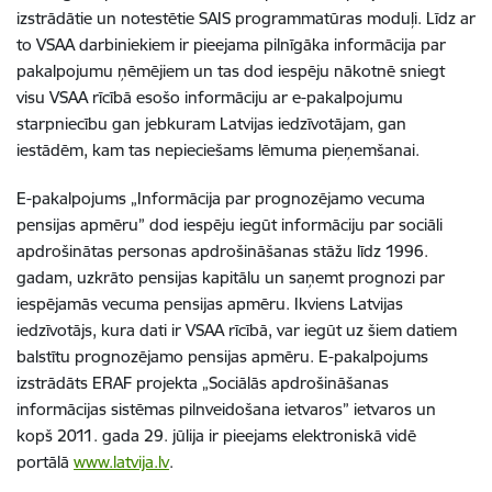
izstrādātie un notestētie SAIS programmatūras moduļi. Līdz ar
to VSAA darbiniekiem ir pieejama pilnīgāka informācija par
pakalpojumu ņēmējiem un tas dod iespēju nākotnē sniegt
visu VSAA rīcībā esošo informāciju ar e-pakalpojumu
starpniecību gan jebkuram Latvijas iedzīvotājam, gan
iestādēm, kam tas nepieciešams lēmuma pieņemšanai.
E-pakalpojums „Informācija par prognozējamo vecuma
pensijas apmēru” dod iespēju iegūt informāciju par sociāli
apdrošinātas personas apdrošināšanas stāžu līdz 1996.
gadam, uzkrāto pensijas kapitālu un saņemt prognozi par
iespējamās vecuma pensijas apmēru. Ikviens Latvijas
iedzīvotājs, kura dati ir VSAA rīcībā, var iegūt uz šiem datiem
balstītu prognozējamo pensijas apmēru. E-pakalpojums
izstrādāts ERAF projekta „Sociālās apdrošināšanas
informācijas sistēmas pilnveidošana ietvaros” ietvaros un
kopš 2011. gada 29. jūlija ir pieejams elektroniskā vidē
portālā
www.latvija.lv
.