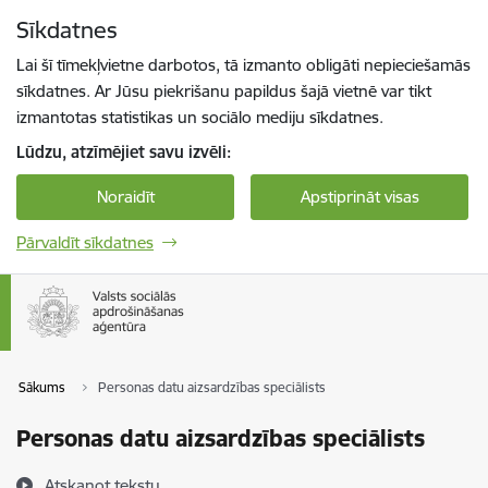
Pāriet uz lapas saturu
Sīkdatnes
Spied
lai meklētu
Enter
Lai šī tīmekļvietne darbotos, tā izmanto obligāti nepieciešamās
sīkdatnes. Ar Jūsu piekrišanu papildus šajā vietnē var tikt
izmantotas statistikas un sociālo mediju sīkdatnes.
Lūdzu, atzīmējiet savu izvēli:
Noraidīt
Apstiprināt visas
Pārvaldīt sīkdatnes
Sākums
Personas datu aizsardzības speciālists
Personas datu aizsardzības speciālists
Atskaņot tekstu