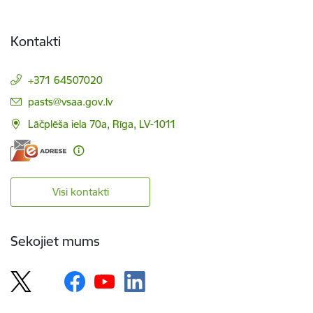
Kontakti
+371 64507020
E-pasts:
pasts@vsaa.gov.lv
Lāčplēša iela 70a, Rīga, LV-1011
Visi kontakti
Sekojiet mums