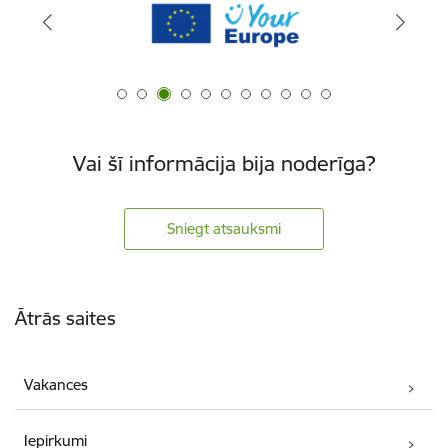
Vai šī informācija bija noderīga?
Sniegt atsauksmi
Kājene
Ātrās saites
Vakances
Iepirkumi