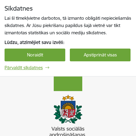
Pāriet uz lapas saturu
Sīkdatnes
Spied
lai meklētu
Enter
Lai šī tīmekļvietne darbotos, tā izmanto obligāti nepieciešamās
sīkdatnes. Ar Jūsu piekrišanu papildus šajā vietnē var tikt
izmantotas statistikas un sociālo mediju sīkdatnes.
Lūdzu, atzīmējiet savu izvēli:
Noraidīt
Apstiprināt visas
Pārvaldīt sīkdatnes
Valsts sociālās apdrošināšanas aģentūra