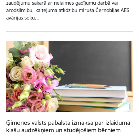
zaudējumu sakarā ar nelaimes gadījumu darbā vai
arodslimību; kaitējuma atlīdzību mirušā Černobiļas AES
avārijas seku…
Ģimenes valsts pabalsta izmaksa par izlaiduma
klašu audzēkņiem un studējošiem bērniem