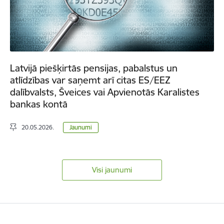
Latvijā piešķirtās pensijas, pabalstus un
atlīdzības var saņemt arī citas ES/EEZ
dalībvalsts, Šveices vai Apvienotās Karalistes
bankas kontā
20.05.2026.
Jaunumi
Visi jaunumi