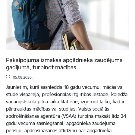
Pakalpojuma izmaksa apgādnieka zaudējuma
gadījumā, turpinot mācības
05.08.2026.
Jaunietim, kurš sasniedzis 18 gadu vecumu, mācās vai
studē vispārējā, profesionālās izglītības iestādē, koledžā
vai augstskolā pilna laika klātienē, izņemot laiku, kad ir
pārtrauktas mācības vai studijas, Valsts sociālās
apdrošināšanas aģentūra (VSAA) turpina maksāt līdz 24
gadu vecuma sasniegšanai: apgādnieka zaudējuma
pensiju; apdrošināšanas atlīdzību par apgādnieka