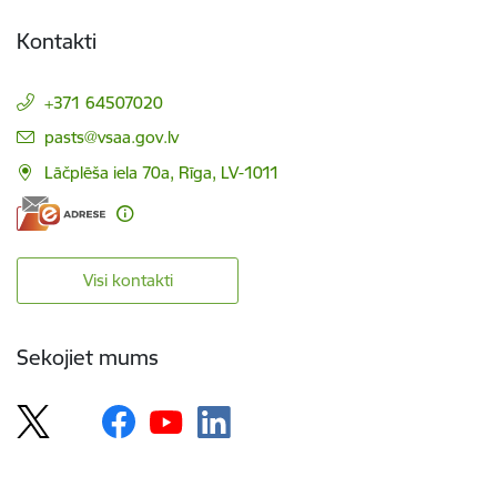
Kontakti
+371 64507020
E-pasts:
pasts@vsaa.gov.lv
Lāčplēša iela 70a, Rīga, LV-1011
Visi kontakti
Sekojiet mums