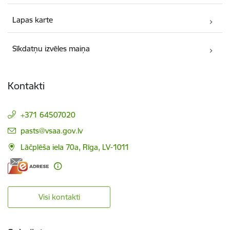
Lapas karte
Sīkdatņu izvēles maiņa
Kontakti
+371 64507020
E-pasts:
pasts@vsaa.gov.lv
Lāčplēša iela 70a, Rīga, LV-1011
Visi kontakti