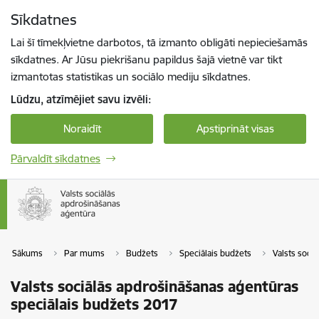
Pāriet uz lapas saturu
Sīkdatnes
Spied
lai meklētu
Enter
Lai šī tīmekļvietne darbotos, tā izmanto obligāti nepieciešamās
sīkdatnes. Ar Jūsu piekrišanu papildus šajā vietnē var tikt
izmantotas statistikas un sociālo mediju sīkdatnes.
Lūdzu, atzīmējiet savu izvēli:
Noraidīt
Apstiprināt visas
Pārvaldīt sīkdatnes
Sākums
Par mums
Budžets
Speciālais budžets
Valsts soci
Valsts sociālās apdrošināšanas aģentūras
speciālais budžets 2017