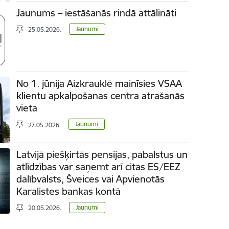
Jaunums – iestāšanās rindā attālināti
Jaunumi
25.05.2026.
No 1. jūnija Aizkrauklē mainīsies VSAA
klientu apkalpošanas centra atrašanās
vieta
Jaunumi
27.05.2026.
Latvijā piešķirtās pensijas, pabalstus un
atlīdzības var saņemt arī citas ES/EEZ
dalībvalsts, Šveices vai Apvienotās
Karalistes bankas kontā
Jaunumi
20.05.2026.