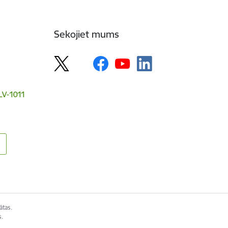
Sekojiet mums
 LV-1011
ātas.
s.