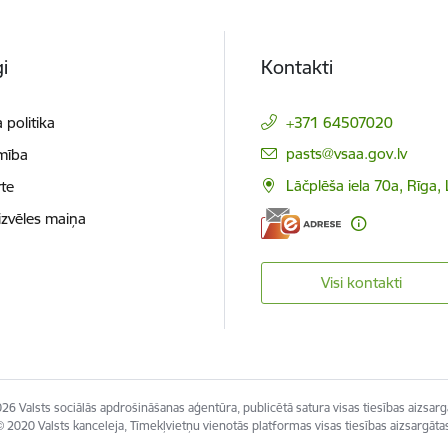
i
Kontakti
 politika
+371 64507020
E-pasts:
pasts@vsaa.gov.lv
mība
Lāčplēša iela 70a, Rīga,
te
izvēles maiņa
Visi kontakti
26 Valsts sociālās apdrošināšanas aģentūra, publicētā satura visas tiesības aizsarg
 2020 Valsts kanceleja, Tīmekļvietņu vienotās platformas visas tiesības aizsargāta