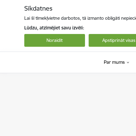
Pāriet uz lapas saturu
Sīkdatnes
Lai šī tīmekļvietne darbotos, tā izmanto obligāti nepiec
Lūdzu, atzīmējiet savu izvēli:
Noraidīt
Apstiprināt visas
Par mums
Valsts sociālās apdrošināšanas aģentūra