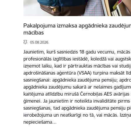
Pakalpojuma izmaksa apgādnieka zaudējum
mācības
05.08.2026.
Jaunietim, kurš sasniedzis 18 gadu vecumu, mācās 
profesionālās izglītības iestādē, koledžā vai augstsko
izņemot laiku, kad ir pārtrauktas mācības vai studij
apdrošināšanas aģentūra (VSAA) turpina maksāt lī
sasniegšanai: apgādnieka zaudējuma pensiju; apdro
apgādnieka zaudējumu sakarā ar nelaimes gadījumu
kaitējuma atlīdzību mirušā Černobiļas AES avārijas 
ģimenei. Ja jaunietim ir noteikta invaliditāte pir
sasniegšanas, tad apgādnieka zaudējuma pensiju p
ierobežojuma un neatkarīgi no tā, vai mācās. Izziņ
nepieciešama…