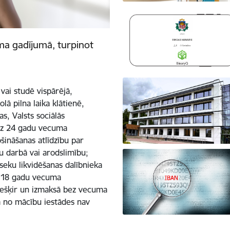
a gadījumā, turpinot
vai studē vispārējā,
lā pilna laika klātienē,
as, Valsts sociālās
dz 24 gadu vecuma
šināšanas atlīdzību par
 darbā vai arodslimību;
seku likvidēšanas dalībnieka
ms 18 gadu vecuma
iešķir un izmaksā bez vecuma
a no mācību iestādes nav