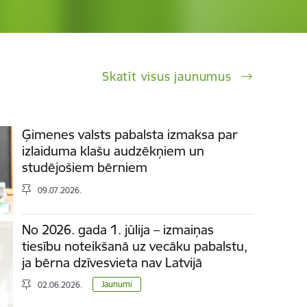
Skatīt visus jaunumus
Ģimenes valsts pabalsta izmaksa par
izlaiduma klašu audzēkņiem un
studējošiem bērniem
09.07.2026.
No 2026. gada 1. jūlija – izmaiņas
tiesību noteikšanā uz vecāku pabalstu,
ja bērna dzīvesvieta nav Latvijā
Jaunumi
02.06.2026.