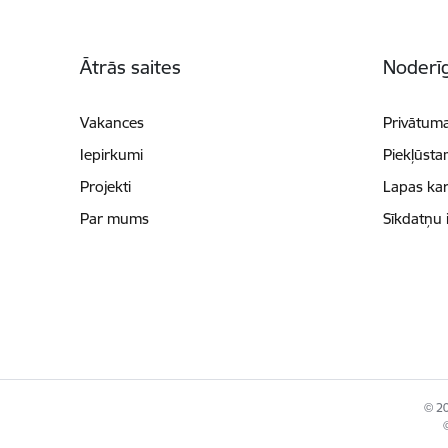
Kājene
Ātrās saites
Noderīg
Vakances
Privātuma
Iepirkumi
Piekļūsta
Projekti
Lapas kar
Par mums
Sīkdatņu 
© 20
©