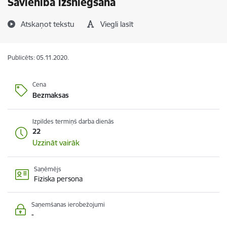
Savienībā izsniegšana
Atskaņot tekstu
Viegli lasīt
Publicēts: 05.11.2020.
Cena
Bezmaksas
Izpildes termiņš darba dienās
22
Uzzināt vairāk
Saņēmējs
Fiziska persona
Saņemšanas ierobežojumi
-