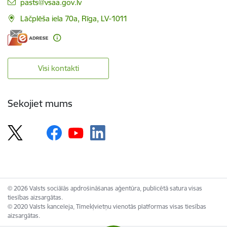
E-pasts:
pasts@vsaa.gov.lv
Lāčplēša iela 70a, Rīga, LV-1011
Visi kontakti
Sekojiet mums
© 2026 Valsts sociālās apdrošināšanas aģentūra, publicētā satura visas
tiesības aizsargātas.
© 2020 Valsts kanceleja, Tīmekļvietņu vienotās platformas visas tiesības
aizsargātas.