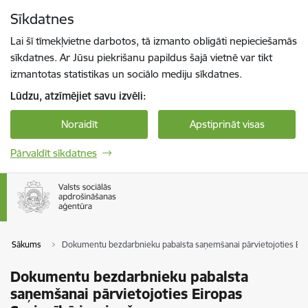
Pāriet uz lapas saturu
Sīkdatnes
Spied
lai meklētu
Enter
Lai šī tīmekļvietne darbotos, tā izmanto obligāti nepieciešamās
sīkdatnes. Ar Jūsu piekrišanu papildus šajā vietnē var tikt
izmantotas statistikas un sociālo mediju sīkdatnes.
Lūdzu, atzīmējiet savu izvēli:
Noraidīt
Apstiprināt visas
Pārvaldīt sīkdatnes
Sākums
Dokumentu bezdarbnieku pabalsta saņemšanai pārvietojoties Eir
Dokumentu bezdarbnieku pabalsta
saņemšanai pārvietojoties Eiropas