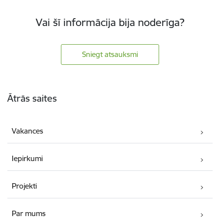
Vai šī informācija bija noderīga?
Sniegt atsauksmi
Kājene
Ātrās saites
Vakances
Iepirkumi
Projekti
Par mums