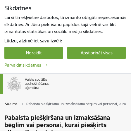
Pāriet uz lapas saturu
Sīkdatnes
Spied
lai meklētu
Enter
Lai šī tīmekļvietne darbotos, tā izmanto obligāti nepieciešamās
sīkdatnes. Ar Jūsu piekrišanu papildus šajā vietnē var tikt
izmantotas statistikas un sociālo mediju sīkdatnes.
Lūdzu, atzīmējiet savu izvēli:
Noraidīt
Apstiprināt visas
Pārvaldīt sīkdatnes
Sākums
Pabalsta piešķiršana un izmaksāšana bēglim vai personai, kurai pie
Pabalsta piešķiršana un izmaksāšana
bēglim vai personai, kurai piešķirts