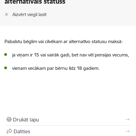
alternatīvais statuss
Aizvērt viegli lasīt
Pabalstu bēglim vai cilvēkam ar alternatīvo statusu maksā:
ja viņam ir 15 vai vairāk gadi, bet nav vēl pensijas vecums,
vienam vecākam par bērnu līdz 18 gadiem.
Drukāt lapu
Dalīties