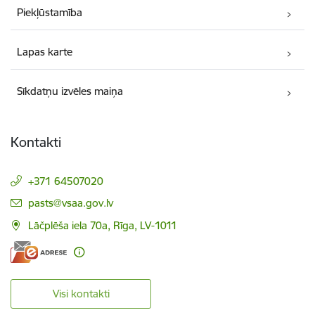
Piekļūstamība
Lapas karte
Sīkdatņu izvēles maiņa
Kontakti
+371 64507020
E-pasts:
pasts@vsaa.gov.lv
Lāčplēša iela 70a, Rīga, LV-1011
Visi kontakti