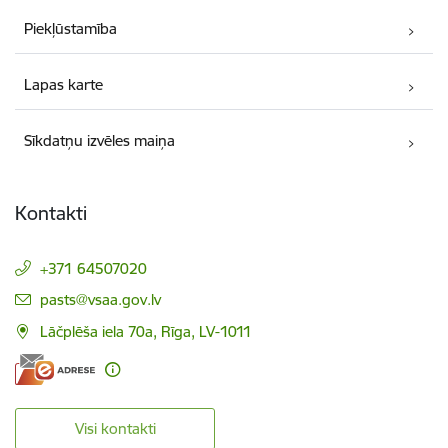
Piekļūstamība
Lapas karte
Sīkdatņu izvēles maiņa
Kontakti
+371 64507020
E-pasts:
pasts@vsaa.gov.lv
Lāčplēša iela 70a, Rīga, LV-1011
Visi kontakti