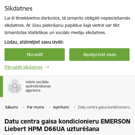
Pāriet uz lapas saturu
Sīkdatnes
Spied
lai meklētu
Enter
Lai šī tīmekļvietne darbotos, tā izmanto obligāti nepieciešamās
sīkdatnes. Ar Jūsu piekrišanu papildus šajā vietnē var tikt
izmantotas statistikas un sociālo mediju sīkdatnes.
Lūdzu, atzīmējiet savu izvēli:
Noraidīt
Apstiprināt visas
Pārvaldīt sīkdatnes
Sākums
Par mums
Iepirkumi
Datu centra gaisa kondicionieru
Datu centra gaisa kondicionieru EMERSON
Liebert HPM D66UA uzturēšana