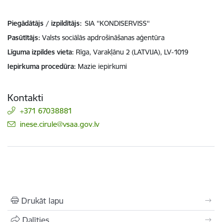
Piegādātājs / izpildītājs:
SIA ''KONDISERVISS''
Pasūtītājs
Valsts sociālās apdrošināšanas aģentūra
Līguma izpildes vieta
Rīga, Varakļānu 2 (LATVIJA), LV-1019
Iepirkuma procedūra
Mazie iepirkumi
Kontakti
+371 67038881
E-pasts:
inese.cirule@vsaa.gov.lv
Drukāt lapu
Dalīties