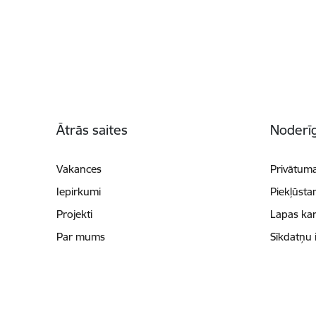
Kājene
Ātrās saites
Noderīg
Vakances
Privātuma
Iepirkumi
Piekļūsta
Projekti
Lapas kar
Par mums
Sīkdatņu 