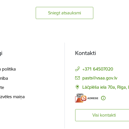
Sniegt atsauksmi
i
Kontakti
 politika
+371 64507020
E-pasts:
pasts@vsaa.gov.lv
mība
Lāčplēša iela 70a, Rīga,
te
izvēles maiņa
Visi kontakti