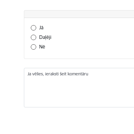
Vai šī informācija bija noderīga?
Jā
Daļēji
Nē
Ja vēlies, ieraksti šeit komentāru