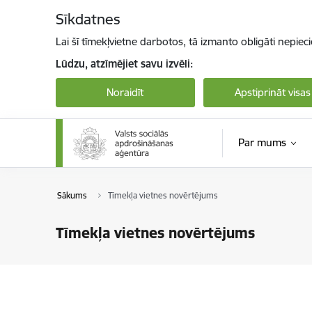
Pāriet uz lapas saturu
Sīkdatnes
Lai šī tīmekļvietne darbotos, tā izmanto obligāti nepiec
Lūdzu, atzīmējiet savu izvēli:
Noraidīt
Apstiprināt visas
Par mums
Sākums
Tīmekļa vietnes novērtējums
Tīmekļa vietnes novērtējums