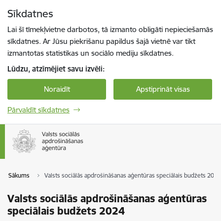
Pāriet uz lapas saturu
Sīkdatnes
Spied
lai meklētu
Enter
Lai šī tīmekļvietne darbotos, tā izmanto obligāti nepieciešamās
sīkdatnes. Ar Jūsu piekrišanu papildus šajā vietnē var tikt
izmantotas statistikas un sociālo mediju sīkdatnes.
Lūdzu, atzīmējiet savu izvēli:
Noraidīt
Apstiprināt visas
Pārvaldīt sīkdatnes
Sākums
Valsts sociālās apdrošināšanas aģentūras speciālais budžets 2024
Valsts sociālās apdrošināšanas aģentūras
speciālais budžets 2024