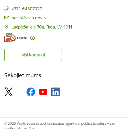
+371 64507020
E-pasts:
pasts@vsaa.gov.lv
Lāčplēša iela 70a, Rīga, LV-1011
Visi kontakti
Sekojiet mums
© 2026 Valsts sociālās apdrošināšanas aģentūra, publicētā satura visas
tiesības aizsargātas.