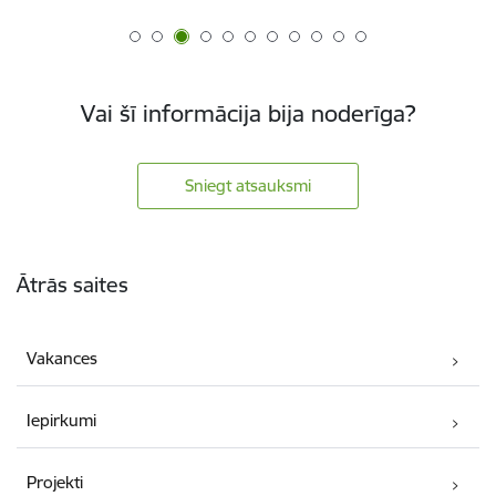
Vai šī informācija bija noderīga?
Sniegt atsauksmi
Kājene
Ātrās saites
Vakances
Iepirkumi
Projekti