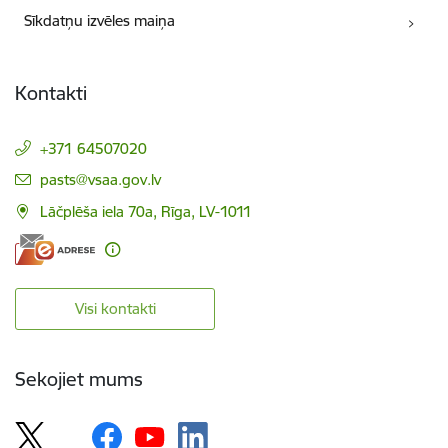
Sīkdatņu izvēles maiņa
Kontakti
+371 64507020
E-pasts:
pasts@vsaa.gov.lv
Lāčplēša iela 70a, Rīga, LV-1011
Visi kontakti
Sekojiet mums