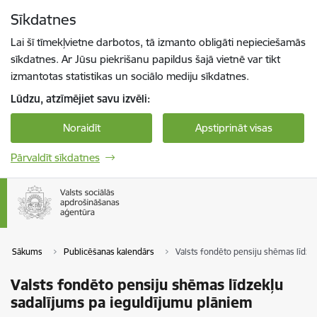
Pāriet uz lapas saturu
Sīkdatnes
Spied
lai meklētu
Enter
Lai šī tīmekļvietne darbotos, tā izmanto obligāti nepieciešamās
sīkdatnes. Ar Jūsu piekrišanu papildus šajā vietnē var tikt
izmantotas statistikas un sociālo mediju sīkdatnes.
Lūdzu, atzīmējiet savu izvēli:
Noraidīt
Apstiprināt visas
Pārvaldīt sīkdatnes
Sākums
Publicēšanas kalendārs
Valsts fondēto pensiju shēmas līdze
Valsts fondēto pensiju shēmas līdzekļu
sadalījums pa ieguldījumu plāniem