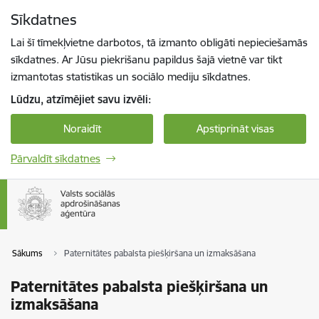
Pāriet uz lapas saturu
Sīkdatnes
Spied
lai meklētu
Enter
Lai šī tīmekļvietne darbotos, tā izmanto obligāti nepieciešamās
sīkdatnes. Ar Jūsu piekrišanu papildus šajā vietnē var tikt
izmantotas statistikas un sociālo mediju sīkdatnes.
Lūdzu, atzīmējiet savu izvēli:
Noraidīt
Apstiprināt visas
Pārvaldīt sīkdatnes
Sākums
Paternitātes pabalsta piešķiršana un izmaksāšana
Paternitātes pabalsta piešķiršana un
izmaksāšana