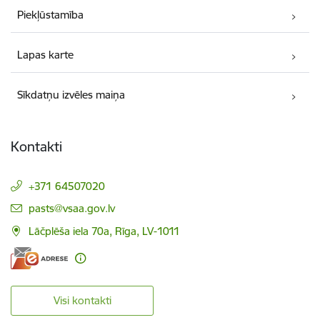
Piekļūstamība
Lapas karte
Sīkdatņu izvēles maiņa
Kontakti
+371 64507020
E-pasts:
pasts@vsaa.gov.lv
Lāčplēša iela 70a, Rīga, LV-1011
Visi kontakti