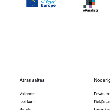
Kājene
Ātrās saites
Noderīg
Vakances
Privātuma
Iepirkumi
Piekļūsta
Projekti
Lapas kar