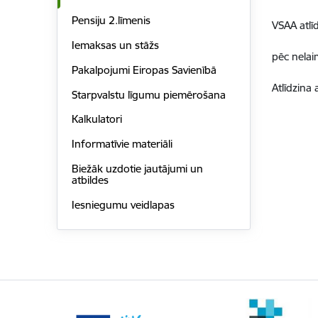
Pensiju 2.līmenis
VSAA atlī
Iemaksas un stāžs
pēc nelai
Pakalpojumi Eiropas Savienībā
Atlīdzina
Starpvalstu līgumu piemērošana
Kalkulatori
Informatīvie materiāli
Biežāk uzdotie jautājumi un
atbildes
Iesniegumu veidlapas