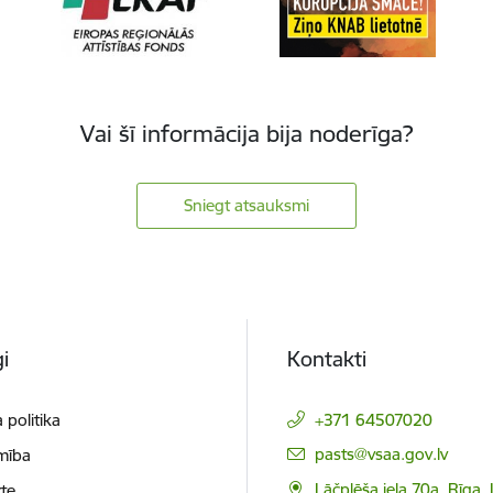
Vai šī informācija bija noderīga?
Sniegt atsauksmi
i
Kontakti
 politika
+371 64507020
E-pasts:
pasts@vsaa.gov.lv
mība
Lāčplēša iela 70a, Rīga,
te