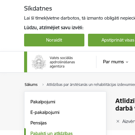
Pāriet uz lapas saturu
Sīkdatnes
Lai šī tīmekļvietne darbotos, tā izmanto obligāti nepiec
Lūdzu, atzīmējiet savu izvēli:
Noraidīt
Apstiprināt visas
Par mums
Sākums
Atlīdzības par ārstēšanās un rehabilitācijas izdevum
Atlīdz
Pakalpojumi
darbā 
E-pakalpojumi
Aizvērt
Pensijas
Pabalsti un atlīdzības