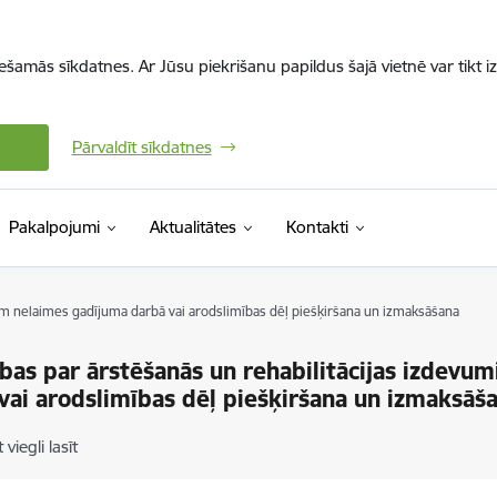
iešamās sīkdatnes. Ar Jūsu piekrišanu papildus šajā vietnē var tikt i
Pārvaldīt sīkdatnes
Pakalpojumi
Aktualitātes
Kontakti
iem nelaimes gadījuma darbā vai arodslimības dēļ piešķiršana un izmaksāšana
ības par ārstēšanās un rehabilitācijas izdev
vai arodslimības dēļ piešķiršana un izmaksāš
 viegli lasīt