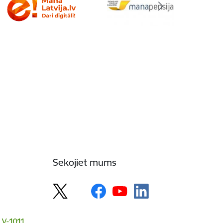
Sekojiet mums
 LV-1011