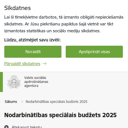
Pāriet uz lapas saturu
Sīkdatnes
Spied
lai meklētu
Enter
Lai šī tīmekļvietne darbotos, tā izmanto obligāti nepieciešamās
sīkdatnes. Ar Jūsu piekrišanu papildus šajā vietnē var tikt
izmantotas statistikas un sociālo mediju sīkdatnes.
Lūdzu, atzīmējiet savu izvēli:
Noraidīt
Apstiprināt visas
Pārvaldīt sīkdatnes
Sākums
Nodarbinātības speciālais budžets 2025
Nodarbinātības speciālais budžets 2025
Atskaņot tekstu