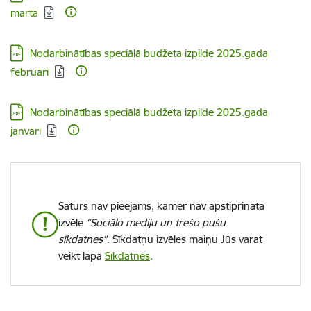
martā
Lejupielādēt:
Nodarbinātības speciālā budžeta izpilde 2025.gada
februārī
Lejupielādēt:
Nodarbinātības speciālā budžeta izpilde 2025.gada
janvārī
Saturs nav pieejams, kamēr nav apstiprināta
izvēle
“Sociālo mediju un trešo pušu
sīkdatnes”
. Sīkdatņu izvēles maiņu Jūs varat
veikt lapā
Sīkdatnes
.