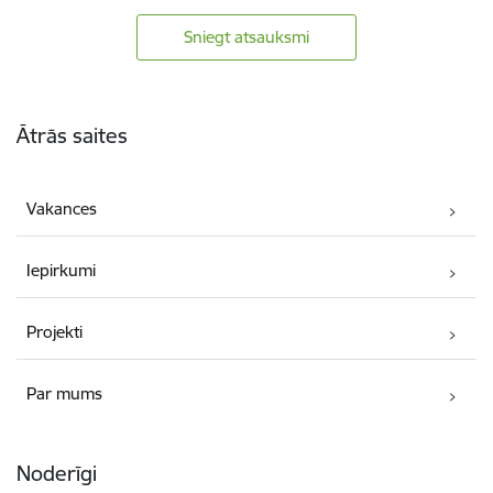
Sniegt atsauksmi
Kājene
Ātrās saites
Vakances
Iepirkumi
Projekti
Par mums
Noderīgi