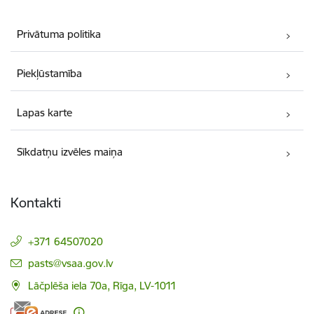
Privātuma politika
Piekļūstamība
Lapas karte
Sīkdatņu izvēles maiņa
Kontakti
+371 64507020
E-pasts:
pasts@vsaa.gov.lv
Lāčplēša iela 70a, Rīga, LV-1011