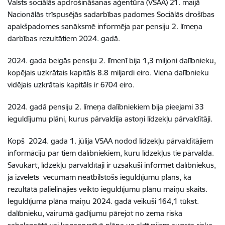
Valsts sociālās apdrošināšanas aģentūra (VSAA) 21. maijā
Nacionālās trīspusējās sadarbības padomes Sociālās drošības
apakšpadomes sanāksmē informēja par pensiju 2. līmeņa
darbības rezultātiem 2024. gadā.
2024. gada beigās pensiju 2. līmenī bija 1,3 miljoni dalībnieku,
kopējais uzkrātais kapitāls 8.8 miljardi eiro. Viena dalībnieku
vidējais uzkrātais kapitāls ir 6704 eiro.
2024. gadā pensiju 2. līmeņa dalībniekiem bija pieejami 33
ieguldījumu plāni, kurus pārvaldīja astoņi līdzekļu pārvaldītāji.
Kopš 2024. gada 1. jūlija VSAA nodod līdzekļu pārvaldītājiem
informāciju par tiem dalībniekiem, kuru līdzekļus tie pārvalda.
Savukārt, līdzekļu pārvaldītāji ir uzsākuši informēt dalībniekus,
ja izvēlēts vecumam neatbilstošs ieguldījumu plāns, kā
rezultātā palielinājies veikto ieguldījumu plānu maiņu skaits.
Ieguldījuma plāna maiņu 2024. gadā veikuši 164,1 tūkst.
dalībnieku, vairumā gadījumu pārejot no zema riska