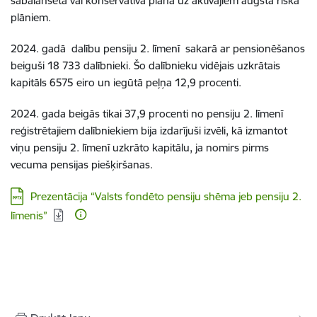
sabalansētā vai konservatīvā plāna uz aktīvajiem augsta riska
plāniem.
2024. gadā dalību pensiju 2. līmenī sakarā ar pensionēšanos
beiguši 18 733 dalībnieki. Šo dalībnieku vidējais uzkrātais
kapitāls 6575 eiro un iegūtā peļņa 12,9 procenti.
2024. gada beigās tikai 37,9 procenti no pensiju 2. līmenī
reģistrētajiem dalībniekiem bija izdarījuši izvēli, kā izmantot
viņu pensiju 2. līmenī uzkrāto kapitālu, ja nomirs pirms
vecuma pensijas piešķiršanas.
Lejupielādēt:
Prezentācija “Valsts fondēto pensiju shēma jeb pensiju 2.
līmenis”