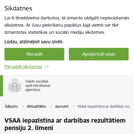
Pāriet uz lapas saturu
Sīkdatnes
Spied
lai meklētu
Enter
Lai šī tīmekļvietne darbotos, tā izmanto obligāti nepieciešamās
sīkdatnes. Ar Jūsu piekrišanu papildus šajā vietnē var tikt
izmantotas statistikas un sociālo mediju sīkdatnes.
Lūdzu, atzīmējiet savu izvēli:
Noraidīt
Apstiprināt visas
Pārvaldīt sīkdatnes
Sākums
Aktualitātes
Jaunumi
VSAA iepazīstina ar darbības rezul
VSAA iepazīstina ar darbības rezultātiem
pensiju 2. līmenī