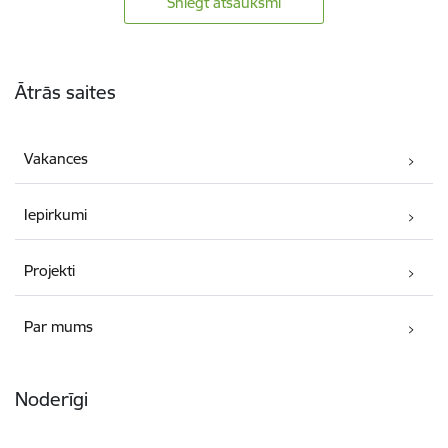
Sniegt atsauksmi
Kājene
Ātrās saites
Vakances
Iepirkumi
Projekti
Par mums
Noderīgi