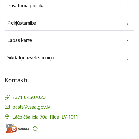
Privātuma politika
Piekļūstamība
Lapas karte
Sīkdatņu izvēles maiņa
Kontakti
+371 64507020
E-pasts:
pasts@vsaa.gov.lv
Lāčplēša iela 70a, Rīga, LV-1011