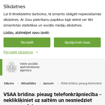
Pāriet uz lapas saturu
Sīkdatnes
Spied
lai meklētu
Enter
Lai šī tīmekļvietne darbotos, tā izmanto obligāti nepieciešamās
sīkdatnes. Ar Jūsu piekrišanu papildus šajā vietnē var tikt
izmantotas statistikas un sociālo mediju sīkdatnes.
Lūdzu, atzīmējiet savu izvēli:
Noraidīt
Apstiprināt visas
Pārvaldīt sīkdatnes
Sākums
Aktualitātes
Jaunumi
VSAA brīdina: pieaug telefonkrāpni
VSAA brīdina: pieaug telefonkrāpniecība –
neklikšķiniet uz saitēm un nesniedziet