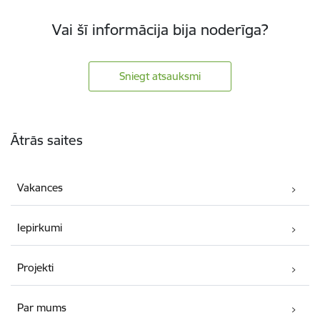
Vai šī informācija bija noderīga?
Sniegt atsauksmi
Kājene
Ātrās saites
Vakances
Iepirkumi
Projekti
Par mums