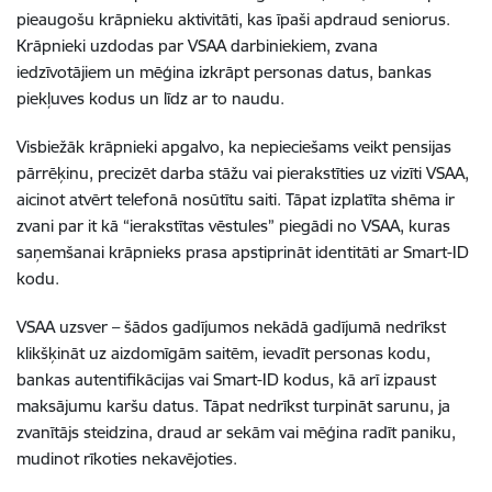
pieaugošu krāpnieku aktivitāti, kas īpaši apdraud seniorus.
Krāpnieki uzdodas par VSAA darbiniekiem, zvana
iedzīvotājiem un mēģina izkrāpt personas datus, bankas
piekļuves kodus un līdz ar to naudu.
Visbiežāk krāpnieki apgalvo, ka nepieciešams veikt pensijas
pārrēķinu, precizēt darba stāžu vai pierakstīties uz vizīti VSAA,
aicinot atvērt telefonā nosūtītu saiti. Tāpat izplatīta shēma ir
zvani par it kā “ierakstītas vēstules” piegādi no VSAA, kuras
saņemšanai krāpnieks prasa apstiprināt identitāti ar Smart-ID
kodu.
VSAA uzsver – šādos gadījumos nekādā gadījumā nedrīkst
klikšķināt uz aizdomīgām saitēm, ievadīt personas kodu,
bankas autentifikācijas vai Smart-ID kodus, kā arī izpaust
maksājumu karšu datus. Tāpat nedrīkst turpināt sarunu, ja
zvanītājs steidzina, draud ar sekām vai mēģina radīt paniku,
mudinot rīkoties nekavējoties.