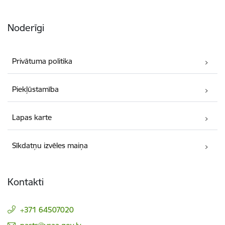
Noderīgi
Privātuma politika
Piekļūstamība
Lapas karte
Sīkdatņu izvēles maiņa
Kontakti
+371 64507020
E-pasts: