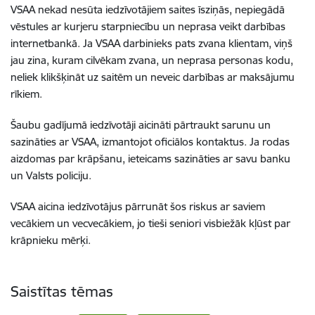
VSAA nekad nesūta iedzīvotājiem saites īsziņās, nepiegādā
vēstules ar kurjeru starpniecību un neprasa veikt darbības
internetbankā. Ja VSAA darbinieks pats zvana klientam, viņš
jau zina, kuram cilvēkam zvana, un neprasa personas kodu,
neliek klikšķināt uz saitēm un neveic darbības ar maksājumu
rīkiem.
Šaubu gadījumā iedzīvotāji aicināti pārtraukt sarunu un
sazināties ar VSAA, izmantojot oficiālos kontaktus. Ja rodas
aizdomas par krāpšanu, ieteicams sazināties ar savu banku
un Valsts policiju.
VSAA aicina iedzīvotājus pārrunāt šos riskus ar saviem
vecākiem un vecvecākiem, jo tieši seniori visbiežāk kļūst par
krāpnieku mērķi.
Saistītas tēmas