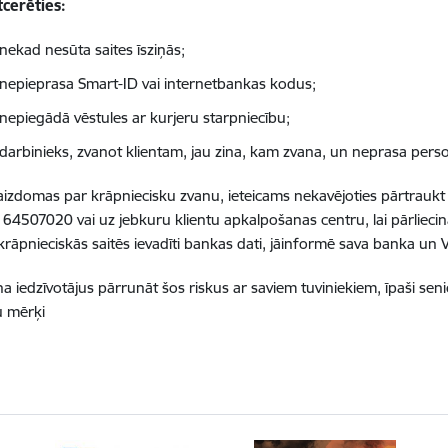
tcerēties:
nekad nesūta saites īsziņās;
nepieprasa Smart-ID vai internetbankas kodus;
nepiegādā vēstules ar kurjeru starpniecību;
darbinieks, zvanot klientam, jau zina, kam zvana, un neprasa pers
aizdomas par krāpniecisku zvanu, ieteicams nekavējoties pārtraukt
i 64507020 vai uz jebkuru klientu apkalpošanas centru, lai pārliecinā
krāpnieciskās saitēs ievadīti bankas dati, jāinformē sava banka un Va
na iedzīvotājus pārrunāt šos riskus ar saviem tuviniekiem, īpaši seni
u mērķi