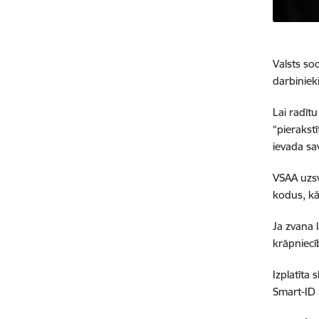
Valsts so
darbiniek
Lai radīt
“pierakstī
ievada sa
VSAA uzsv
kodus, kā
Ja zvana l
krāpniecī
Izplatīta 
Smart-ID 