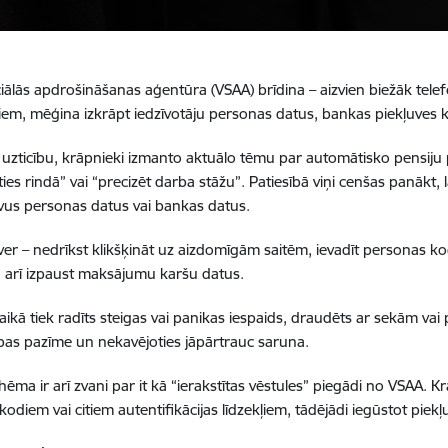
ciālās apdrošināšanas aģentūra (VSAA) brīdina – aizvien biežāk tel
iem, mēģina izkrāpt iedzīvotāju
personas datus, bankas piekļuves k
u uzticību, krāpnieki izmanto aktuālo tēmu par automātisko pensiju 
ties rindā” vai “precizēt darba stāžu”.
Patiesībā viņi cenšas panākt, la
vus personas datus vai bankas datus.
er – nedrīkst klikšķināt uz aizdomīgām saitēm, ievadīt personas ko
 arī izpaust maksājumu karšu datus.
aikā tiek radīts steigas vai panikas iespaids, draudēts ar sekām vai pi
bas pazīme un nekavējoties jāpārtrauc saruna.
shēma ir arī zvani par it kā “ierakstītas vēstules” piegādi no VSAA. Kr
kodiem vai citiem autentifikācijas līdzekļiem, tādējādi iegūstot piek