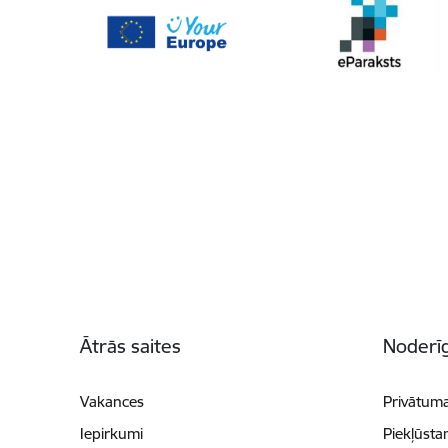
Kājene
Ātrās saites
Noderīg
Vakances
Privātuma
Iepirkumi
Piekļūsta