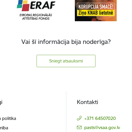
Vai šī informācija bija noderīga?
Sniegt atsauksmi
i
Kontakti
 politika
+371 64507020
E-pasts:
pasts@vsaa.gov.lv
mība