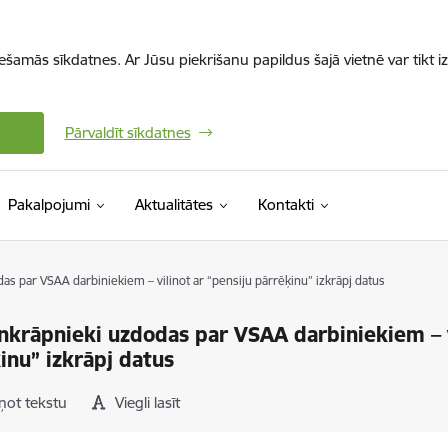
iešamās sīkdatnes. Ar Jūsu piekrišanu papildus šajā vietnē var tikt i
Pārvaldīt sīkdatnes
Pakalpojumi
Aktualitātes
Kontakti
as par VSAA darbiniekiem – vilinot ar “pensiju pārrēķinu” izkrāpj datus
nkrāpnieki uzdodas par VSAA darbiniekiem – v
inu” izkrāpj datus
ņot tekstu
Viegli lasīt