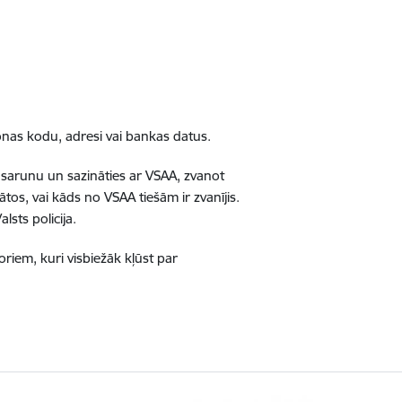
onas kodu, adresi vai bankas datus.
 sarunu un sazināties ar VSAA, zvanot
tos, vai kāds no VSAA tiešām ir zvanījis.
lsts policija.
oriem, kuri visbiežāk kļūst par