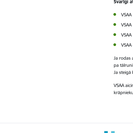
Svarīgi a
VSAA 
VSAA 
VSAA 
VSAA 
Ja rodas 
pa tālrun
Ja steigā 
VSAA aici
krāpniek