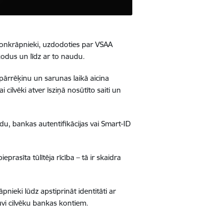
efonkrāpnieki, uzdodoties par VSAA
odus un līdz ar to naudu.
pārrēķinu un sarunas laikā aicina
i cilvēki atver īsziņā nosūtīto saiti un
du, bankas autentifikācijas vai Smart-ID
eprasīta tūlītēja rīcība – tā ir skaidra
āpnieki lūdz apstiprināt identitāti ar
ļuvi cilvēku bankas kontiem.