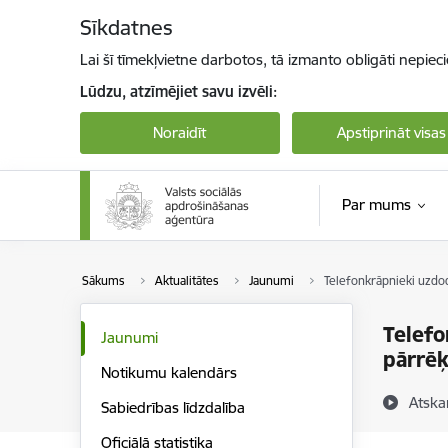
Pāriet uz lapas saturu
Sīkdatnes
Lai šī tīmekļvietne darbotos, tā izmanto obligāti nepiec
Lūdzu, atzīmējiet savu izvēli:
Noraidīt
Apstiprināt visas
Par mums
Sākums
Aktualitātes
Jaunumi
Telefonkrāpnieki uzdod
Telefo
Jaunumi
pārrēķ
Notikumu kalendārs
Atska
Sabiedrības līdzdalība
Oficiālā statistika