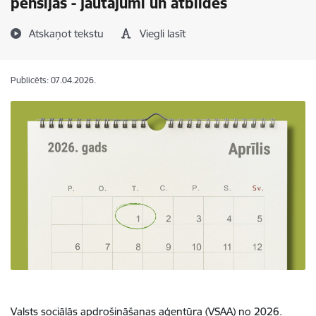
pensijas - jautājumi un atbildes
Atskaņot tekstu
Viegli lasīt
Publicēts: 07.04.2026.
Valsts sociālās apdrošināšanas aģentūra (VSAA) no 2026.