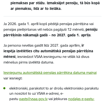
piemaksas par stāžu. Izmaksājot pensiju, tā būs kopā
ar piemaksu, līdz ar to lielāka.
Ja 2026. gada 1. aprīlī kopš pēdējā pensijas pārrēķina vai
pensijas piešķiršanas vēl nebūs pagājuši 12 mēneši,
pensiju
pārrēķinās nākamajā gadā – no 2027. gada 1. aprīļa
.
Ja persona nevēlas gaidīt līdz 2027. gada aprīlim,
ir
iespēja izvēlēties citu automātiskā pensijas pārrēķina
mēnesi
, iesniedzot VSAA iesniegumu ne vēlāk kā divus
mēnešus pirms izvēlētā datuma.
Iesniegumu automātiskā pensijas pārrēķina datuma maiņ
ai
var iesniegt:
elektroniski, parakstot to ar drošu elektronisko parakstu
un nosūtot to uz VSAA e-adresi, e-
pastu
pasts@vsaa.gov.lv
vai jebkuras
nodaļas e-pastu;