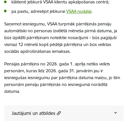
klātienē jebkurā VSAA klientu apkalpošanas centrā;
pa pastu, adresējot jebkurai
VSAA nodaļai
.
Saņemot iesniegumu, VSAA turpmāk pārrēķinās pensiju
automātiski no personas izvēlētā mēneša pirmā datuma,
ja
būs izpildīti pārrēķinam noteiktie nosacījumi – būs
pagājuši
vismaz 12 mēneši kopš pēdējā pārrēķina un būs veiktas
sociālās apdrošināšanas iemaksas.
Pensijas pārrēķins no 2026. gada 1. aprīļa netiks veikts
personām, kuras līdz 2026. gada 31. janvārim jau ir
iesniegušas iesniegumu par pārrēķina datuma maiņu, jo šīm
personām pensiju pārrēķinās no iesniegumā norādītā
datuma.
Jautājumi un atbildes