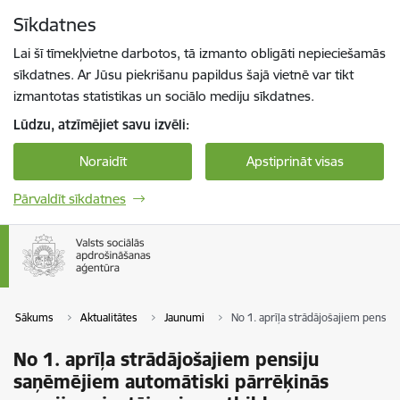
Pāriet uz lapas saturu
Sīkdatnes
Spied
lai meklētu
Enter
Lai šī tīmekļvietne darbotos, tā izmanto obligāti nepieciešamās
sīkdatnes. Ar Jūsu piekrišanu papildus šajā vietnē var tikt
izmantotas statistikas un sociālo mediju sīkdatnes.
Lūdzu, atzīmējiet savu izvēli:
Noraidīt
Apstiprināt visas
Pārvaldīt sīkdatnes
Sākums
Aktualitātes
Jaunumi
No 1. aprīļa strādājošajiem pensij
No 1. aprīļa strādājošajiem pensiju
saņēmējiem automātiski pārrēķinās