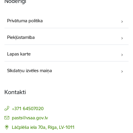
Noderīgi
Privātuma politika
Piekļūstamība
Lapas karte
Sīkdatņu izvēles maiņa
Kontakti
+371 64507020
E-pasts:
pasts@vsaa.gov.lv
Lāčplēša iela 70a, Rīga, LV-1011