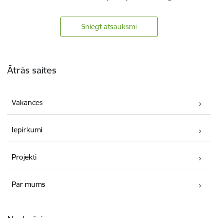
Sniegt atsauksmi
Kājene
Ātrās saites
Vakances
Iepirkumi
Projekti
Par mums