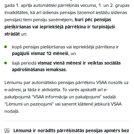
gada 1. aprīļa automātiski pārrēķinās vecuma, 1. un 2. grupas
invaliditātes, kā arī izdienas pensijas (izņemot iestāžu izdienas
pensijas) tiem pensiju saņēmējiem,
kuri pēc pensijas
piešķiršanas vai iepriekšējā pārrēķina ir turpinājuši
strādāt
un:
kopš pensijas piešķiršanas vai iepriekšējā pārrēķina ir
pagājuši vismaz 12 mēneši
, un
šajā periodā
vismaz vienā mēnesī ir veiktas sociālās
apdrošināšanas
iemaksas.
Lēmumu par automātisko pensijas pārrēķinu VSAA nosūtīs uz
e-adresi, ja tāda ir aktivizēta. To varēs apskatīt arī e-
pakalpojumā “VSAA informācija un pakalpojumi” sadaļā
“Lēmumi un paziņojumi” vai saņemt klātienē jebkurā VSAA
nodaļā.
Lēmumā ir norādīts pārrēķinātās pensijas apmērs bez