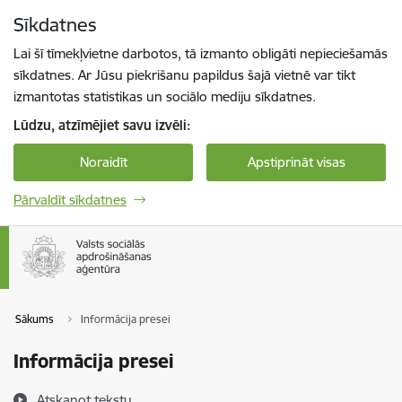
Pāriet uz lapas saturu
Sīkdatnes
Spied
lai meklētu
Enter
Lai šī tīmekļvietne darbotos, tā izmanto obligāti nepieciešamās
sīkdatnes. Ar Jūsu piekrišanu papildus šajā vietnē var tikt
izmantotas statistikas un sociālo mediju sīkdatnes.
Lūdzu, atzīmējiet savu izvēli:
Noraidīt
Apstiprināt visas
Pārvaldīt sīkdatnes
Sākums
Informācija presei
Informācija presei
Atskaņot tekstu