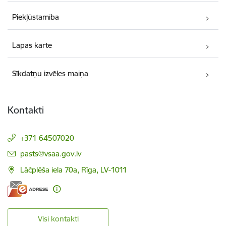
Piekļūstamība
Lapas karte
Sīkdatņu izvēles maiņa
Kontakti
+371 64507020
E-pasts:
pasts@vsaa.gov.lv
Lāčplēša iela 70a, Rīga, LV-1011
Visi kontakti