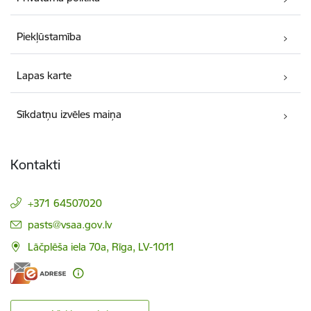
Piekļūstamība
Lapas karte
Sīkdatņu izvēles maiņa
Kontakti
+371 64507020
E-pasts:
pasts@vsaa.gov.lv
Lāčplēša iela 70a, Rīga, LV-1011