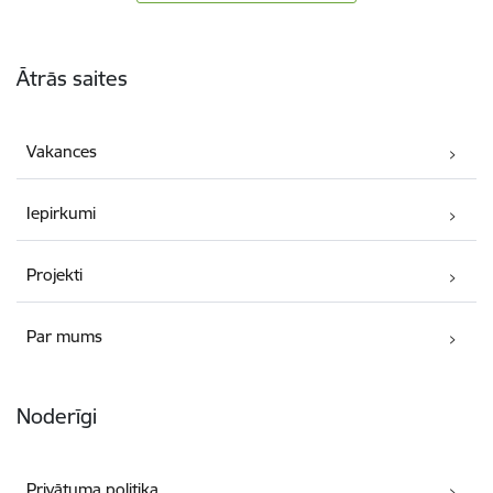
Kājene
Ātrās saites
Vakances
Iepirkumi
Projekti
Par mums
Noderīgi
Privātuma politika