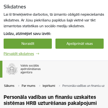
Pāriet uz lapas saturu
Sīkdatnes
Spied
lai meklētu
Enter
Lai šī tīmekļvietne darbotos, tā izmanto obligāti nepieciešamās
sīkdatnes. Ar Jūsu piekrišanu papildus šajā vietnē var tikt
izmantotas statistikas un sociālo mediju sīkdatnes.
Lūdzu, atzīmējiet savu izvēli:
Noraidīt
Apstiprināt visas
Pārvaldīt sīkdatnes
Sākums
Par mums
Iepirkumi
Personāla vadības un finanšu uzs
Personāla vadības un finanšu uzskaites
sistēmas HRB uzturēšanas pakalpojumi