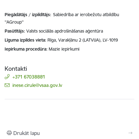
Piegādātājs / izpildītājs:
Sabiedrība ar ierobežotu atbildību
''AGroup''
Pasūtītājs
Valsts sociālās apdrošināšanas aģentūra
Līguma izpildes vieta
Rīga, Varakļānu 2 (LATVIJA), LV-1019
Iepirkuma procedūra
Mazie iepirkumi
Kontakti
+371 67038881
E-pasts:
inese.cirule@vsaa.gov.lv
Drukāt lapu