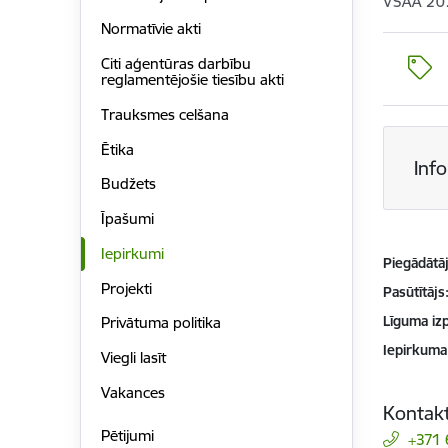
VSAA 20
Normatīvie akti
Citi aģentūras darbību
reglamentējošie tiesību akti
Trauksmes celšana
Ētika
Inf
Budžets
Īpašumi
Iepirkumi
Piegādātājs
Projekti
Pasūtītājs
Līguma izp
Privātuma politika
Iepirkuma
Viegli lasīt
Vakances
Kontakt
Pētijumi
+371