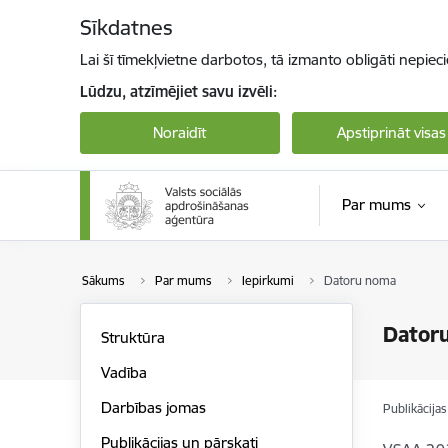
Pāriet uz lapas saturu
Sīkdatnes
Lai šī tīmekļvietne darbotos, tā izmanto obligāti nepiec
Lūdzu, atzīmējiet savu izvēli:
Noraidīt
Apstiprināt visas
Par mums
Sākums
Par mums
Iepirkumi
Datoru noma
Dator
Struktūra
Vadība
Darbības jomas
Publikācija
Publikācijas un pārskati