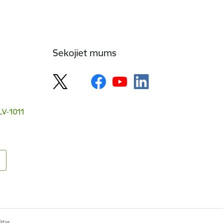
Sekojiet mums
 LV-1011
ātas.