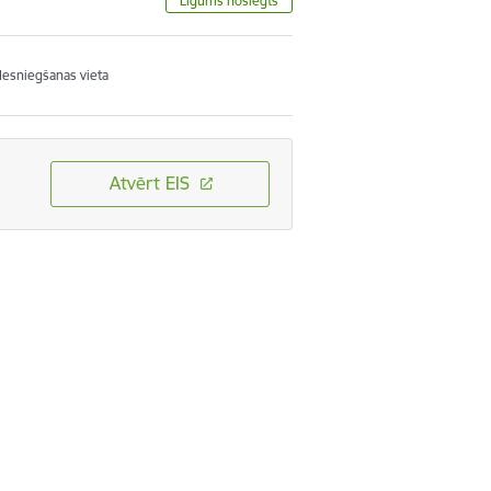
Līgums noslēgts
Iesniegšanas vieta
Atvērt EIS