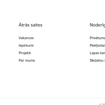
Kājene
Ātrās saites
Noderīg
Vakances
Privātuma
Iepirkumi
Piekļūsta
Projekti
Lapas kar
Par mums
Sīkdatņu 
© 20