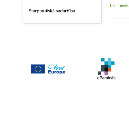
E-pas
inese
Starptautiskā sadarbība