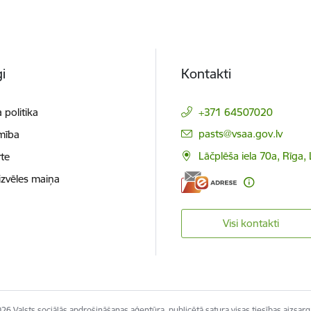
i
Kontakti
 politika
+371 64507020
E-pasts:
pasts@vsaa.gov.lv
mība
Lāčplēša iela 70a, Rīga,
te
izvēles maiņa
Visi kontakti
26 Valsts sociālās apdrošināšanas aģentūra, publicētā satura visas tiesības aizsarg