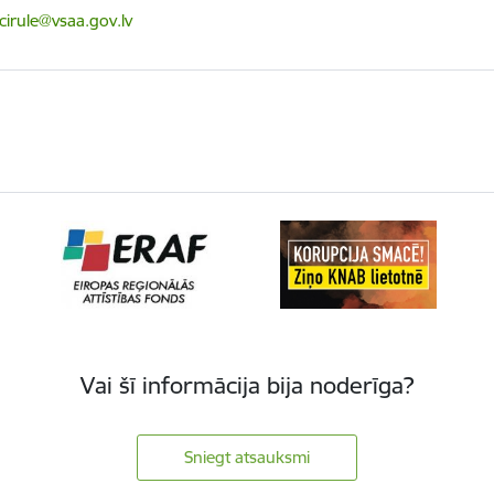
ts:
.cirule@vsaa.gov.lv
Vai šī informācija bija noderīga?
Sniegt atsauksmi