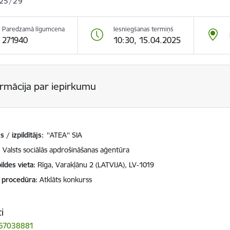
25/29
Paredzamā līgumcena
Iesniegšanas termiņš
271940
10:30, 15.04.2025
ormācija par iepirkumu
 / izpildītājs:
''ATEA'' SIA
Valsts sociālās apdrošināšanas aģentūra
ildes vieta
Rīga, Varakļānu 2 (LATVIJA), LV-1019
 procedūra
Atklāts konkurss
i
 67038881