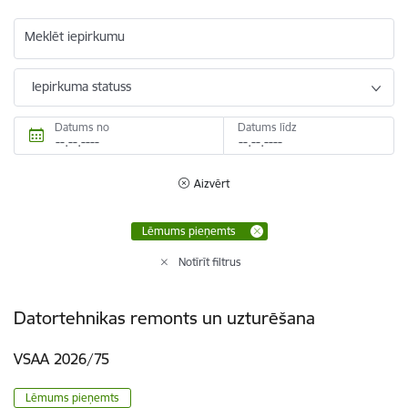
Meklēt iepirkumu
Iepirkuma statuss
Datums no
Datums līdz
Aizvērt
Lēmums pieņemts
Notīrīt filtrus
Datortehnikas remonts un uzturēšana
VSAA 2026/75
Lēmums pieņemts