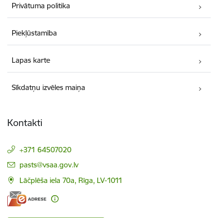
Privātuma politika
Piekļūstamība
Lapas karte
Sīkdatņu izvēles maiņa
Kontakti
+371 64507020
E-pasts:
pasts@vsaa.gov.lv
Lāčplēša iela 70a, Rīga, LV-1011