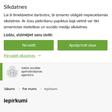
Pāriet uz lapas saturu
Sīkdatnes
Spied
lai meklētu
Enter
Lai šī tīmekļvietne darbotos, tā izmanto obligāti nepieciešamās
sīkdatnes. Ar Jūsu piekrišanu papildus šajā vietnē var tikt
izmantotas statistikas un sociālo mediju sīkdatnes.
Lūdzu, atzīmējiet savu izvēli:
Noraidīt
Apstiprināt visas
Pārvaldīt sīkdatnes
Sākums
Par mums
Iepirkumi
Iepirkumi