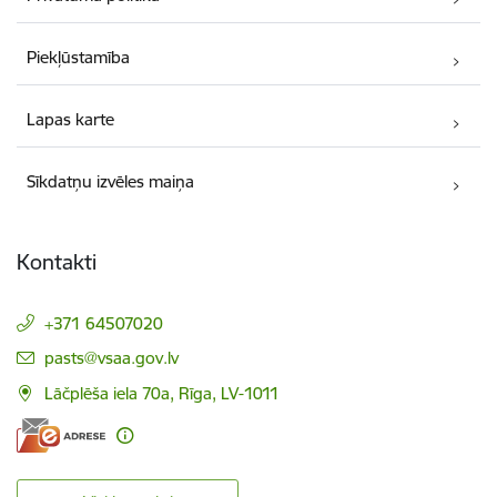
Piekļūstamība
Lapas karte
Sīkdatņu izvēles maiņa
Kontakti
+371 64507020
E-pasts:
pasts@vsaa.gov.lv
Lāčplēša iela 70a, Rīga, LV-1011