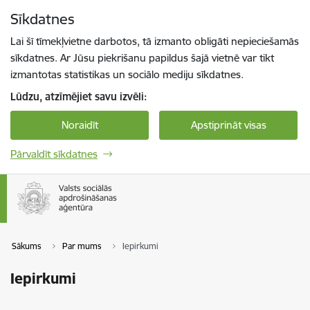
Pāriet uz lapas saturu
Sīkdatnes
Spied
lai meklētu
Enter
Lai šī tīmekļvietne darbotos, tā izmanto obligāti nepieciešamās
sīkdatnes. Ar Jūsu piekrišanu papildus šajā vietnē var tikt
izmantotas statistikas un sociālo mediju sīkdatnes.
Lūdzu, atzīmējiet savu izvēli:
Noraidīt
Apstiprināt visas
Pārvaldīt sīkdatnes
Sākums
Par mums
Iepirkumi
Iepirkumi