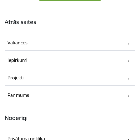
Kājene
Ātrās saites
Vakances
Iepirkumi
Projekti
Par mums
Noderīgi
Privātuma politika