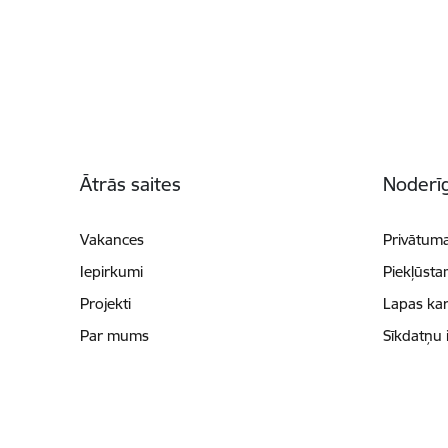
Kājene
Ātrās saites
Noderīg
Vakances
Privātuma
Iepirkumi
Piekļūsta
Projekti
Lapas kar
Par mums
Sīkdatņu 