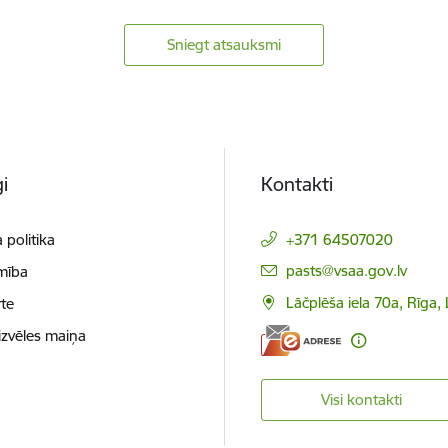
Sniegt atsauksmi
i
Kontakti
 politika
+371 64507020
E-pasts:
pasts@vsaa.gov.lv
mība
Lāčplēša iela 70a, Rīga,
te
izvēles maiņa
Visi kontakti