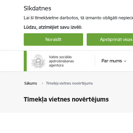
Pāriet uz lapas saturu
Sīkdatnes
Lai šī tīmekļvietne darbotos, tā izmanto obligāti nepiec
Lūdzu, atzīmējiet savu izvēli:
Noraidīt
Apstiprināt visas
Par mums
Sākums
Tīmekļa vietnes novērtējums
Tīmekļa vietnes novērtējums