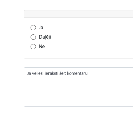
Vai šī informācija bija noderīga?
Jā
Daļēji
Nē
Ja vēlies, ieraksti šeit komentāru