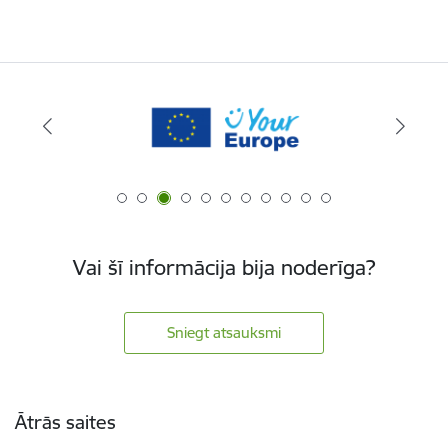
Vai šī informācija bija noderīga?
Sniegt atsauksmi
Kājene
Ātrās saites