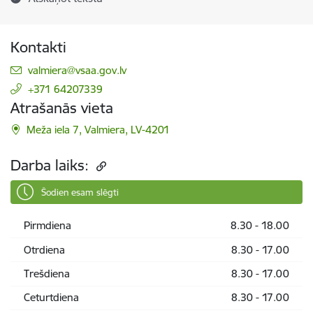
Kontakti
E-pasts:
valmiera@vsaa.gov.lv
+371 64207339
Atrašanās vieta
Meža iela 7, Valmiera, LV-4201
Darba laiks:
Šodien esam slēgti
Pirmdiena
8.30 - 18.00
Otrdiena
8.30 - 17.00
Trešdiena
8.30 - 17.00
Ceturtdiena
8.30 - 17.00