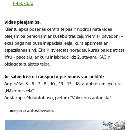
64507020
Vides pieejamība:
Klientu apkalpošanas centra telpās ir nodrošināta vides
pieejamība personām ar kustību traucējumiem ar pavadoni –
ēkas pagalma pusē ir speciāla ieeja, kura apzīmēta ar
atpazīšanas zīmi. Ēkā ir izvietotas norādes, kuras palīdz atrast
liftu – pacēlāju, ar kuru ir jābrauc līdz 2. stāvam. KAC ir
pielāgota tualetes telpa.
Ar sabiedrisko transportu pie mums var nokļūt:
Ar pilsētas
5., 6., 7., 8., 10., 13., 17., 18. autobusiem
, pietura
„Nākotnes iela”.
Ar starppilsētu autobusu, pietura "Valmieras autoosta”.
Ir pieejama autostāvvieta.