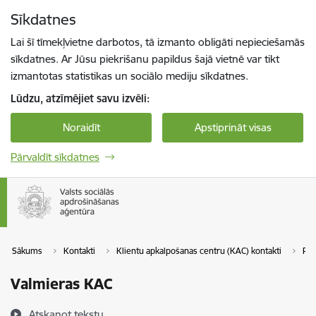
Pāriet uz lapas saturu
Sīkdatnes
Spied
lai meklētu
Enter
Lai šī tīmekļvietne darbotos, tā izmanto obligāti nepieciešamās
sīkdatnes. Ar Jūsu piekrišanu papildus šajā vietnē var tikt
izmantotas statistikas un sociālo mediju sīkdatnes.
Lūdzu, atzīmējiet savu izvēli:
Noraidīt
Apstiprināt visas
Pārvaldīt sīkdatnes
Sākums
Kontakti
Klientu apkalpošanas centru (KAC) kontakti
Pa
Valmieras KAC
Atskaņot tekstu