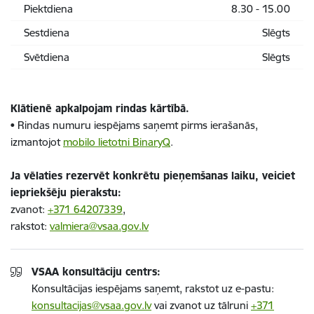
Piektdiena
8.30 - 15.00
Sestdiena
Slēgts
Svētdiena
Slēgts
Klātienē apkalpojam rindas kārtībā.
•
Rindas numuru iespējams saņemt pirms ierašanās,
izmantojot
mobilo lietotni BinaryQ
.
Ja vēlaties rezervēt konkrētu pieņemšanas laiku, veiciet
iepriekšēju pierakstu:
zvanot:
+371 64207339
,
rakstot:
valmiera@vsaa.gov.lv
VSAA konsultāciju centrs:
Konsultācijas iespējams saņemt, rakstot uz e-pastu:
konsultacijas@vsaa.gov.lv
vai zvanot uz tālruni
+371