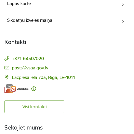
Lapas karte
Sīkdatņu izvēles maiņa
Kontakti
+371 64507020
E-pasts:
pasts@vsaa.gov.lv
Lāčplēša iela 70a, Rīga, LV-1011
Visi kontakti
Sekojiet mums