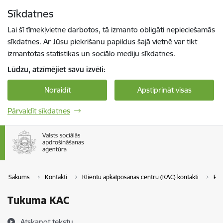
Pāriet uz lapas saturu
Sīkdatnes
Spied
lai meklētu
Enter
Lai šī tīmekļvietne darbotos, tā izmanto obligāti nepieciešamās
sīkdatnes. Ar Jūsu piekrišanu papildus šajā vietnē var tikt
izmantotas statistikas un sociālo mediju sīkdatnes.
Lūdzu, atzīmējiet savu izvēli:
Noraidīt
Apstiprināt visas
Pārvaldīt sīkdatnes
Sākums
Kontakti
Klientu apkalpošanas centru (KAC) kontakti
Pa
Tukuma KAC
Atskaņot tekstu