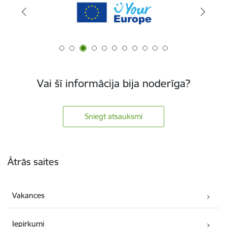
Vai šī informācija bija noderīga?
Sniegt atsauksmi
Kājene
Ātrās saites
Vakances
Iepirkumi