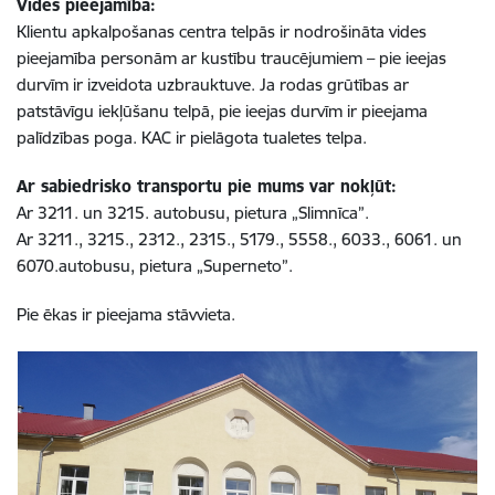
Vides pieejamība:
Klientu apkalpošanas centra telpās ir nodrošināta vides
pieejamība personām ar kustību traucējumiem – pie ieejas
durvīm ir izveidota uzbrauktuve. Ja rodas grūtības ar
patstāvīgu iekļūšanu telpā, pie ieejas durvīm ir pieejama
palīdzības poga. KAC ir pielāgota tualetes telpa.
Ar sabiedrisko transportu pie mums var nokļūt:
Ar 3211. un 3215. autobusu, pietura „Slimnīca”.
Ar 3211., 3215., 2312., 2315., 5179., 5558., 6033., 6061. un
6070.autobusu, pietura „Superneto”.
Pie ēkas ir pieejama stāvvieta.