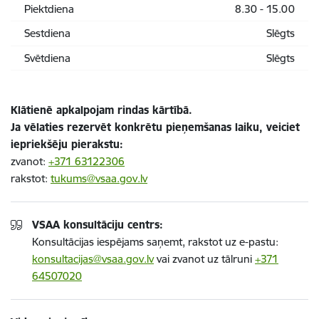
Piektdiena
8.30 - 15.00
Sestdiena
Slēgts
Svētdiena
Slēgts
Klātienē apkalpojam rindas kārtībā.
Ja vēlaties rezervēt konkrētu pieņemšanas laiku, veiciet
iepriekšēju pierakstu:
zvanot:
+371 63122306
rakstot:
tukums@vsaa.gov.lv
VSAA konsultāciju centrs:
Konsultācijas iespējams saņemt, rakstot uz e-pastu:
konsultacijas@vsaa.gov.lv
vai zvanot uz tālruni
+371
64507020