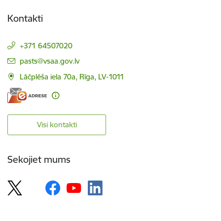
Kontakti
+371 64507020
E-pasts:
pasts@vsaa.gov.lv
Lāčplēša iela 70a, Rīga, LV-1011
Visi kontakti
Sekojiet mums