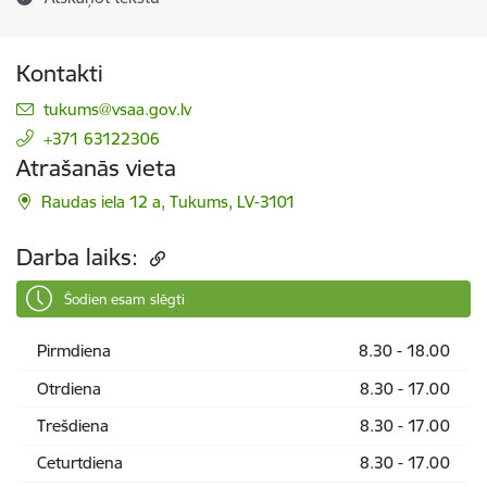
Kontakti
E-pasts:
tukums@vsaa.gov.lv
+371 63122306
Atrašanās vieta
Raudas iela 12 a, Tukums, LV-3101
Darba laiks:
Šodien esam slēgti
Pirmdiena
8.30 - 18.00
Otrdiena
8.30 - 17.00
Trešdiena
8.30 - 17.00
Ceturtdiena
8.30 - 17.00