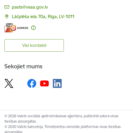
E-pasts:
pasts@vsaa.gov.lv
Lāčplēša iela 70a, Rīga, LV-1011
Visi kontakti
Sekojiet mums
© 2026 Valsts sociālās apdrošināšanas aģentūra, publicētā satura visas
tiesības aizsargātas.
© 2020 Valsts kanceleja, Tīmekļvietņu vienotās platformas visas tiesības
aizsargātas.