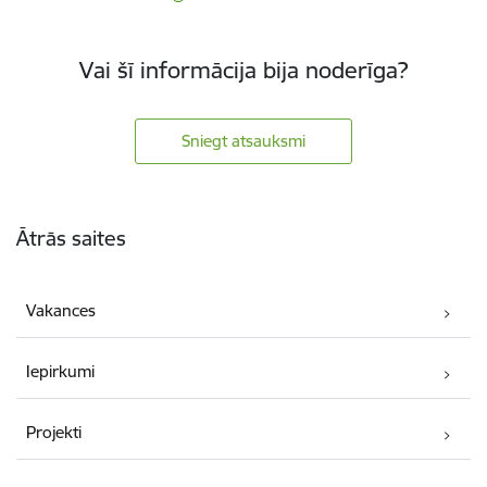
Vai šī informācija bija noderīga?
Sniegt atsauksmi
Kājene
Ātrās saites
Vakances
Iepirkumi
Projekti