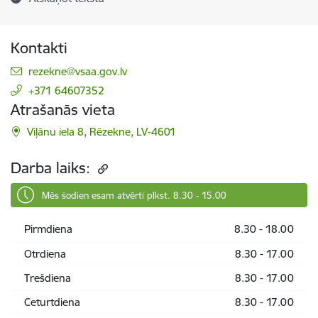
Kontakti
E-pasts:
rezekne@vsaa.gov.lv
+371 64607352
Atrašanās vieta
Viļānu iela 8, Rēzekne, LV-4601
Darba laiks:
Mēs šodien esam atvērti plkst. 8.30 - 15.00
Pirmdiena
8.30 - 18.00
Otrdiena
8.30 - 17.00
Trešdiena
8.30 - 17.00
Ceturtdiena
8.30 - 17.00