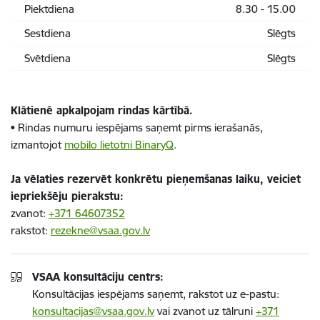
Piektdiena
8.30 - 15.00
Sestdiena
Slēgts
Svētdiena
Slēgts
Klātienē apkalpojam rindas kārtībā.
•
Rindas numuru iespējams saņemt pirms ierašanās,
izmantojot
mobilo lietotni BinaryQ
.
Ja vēlaties rezervēt konkrētu pieņemšanas laiku, veiciet
iepriekšēju pierakstu:
zvanot:
+371 64607352
rakstot:
rezekne@vsaa.gov.lv
VSAA konsultāciju centrs:
Konsultācijas iespējams saņemt, rakstot uz e-pastu:
konsultacijas@vsaa.gov.lv
vai zvanot uz tālruni
+371