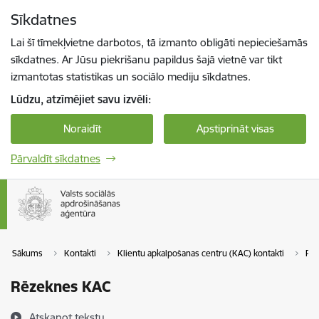
Pāriet uz lapas saturu
Sīkdatnes
Spied
lai meklētu
Enter
Lai šī tīmekļvietne darbotos, tā izmanto obligāti nepieciešamās
sīkdatnes. Ar Jūsu piekrišanu papildus šajā vietnē var tikt
izmantotas statistikas un sociālo mediju sīkdatnes.
Lūdzu, atzīmējiet savu izvēli:
Noraidīt
Apstiprināt visas
Pārvaldīt sīkdatnes
Sākums
Kontakti
Klientu apkalpošanas centru (KAC) kontakti
Pa
Rēzeknes KAC
Atskaņot tekstu