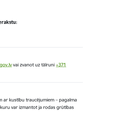
erakstu:
gov.lv
vai zvanot uz tālruni
+371
ām ar kustību traucējumiem – pagalma
, kuru var izmantot ja rodas grūtības