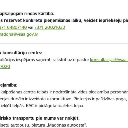
 apkalpojam rindas kārtībā.
ies rezervēt konkrētu pieņemšanas laiku, veiciet iepriekšēju pi
371 64807140
vai
+371 20021032
adona@vsaa.gov.lv
 konsultāciju centrs:
ltācijas iespējams saņemt, rakstot uz e-pastu:
konsultacijas@vsaa.
07020
eejamība:
pkalpošanas centra telpās ir nodrošināta vides pieejamība person
ieejas durvīm ir izveidota uzbrauktuve. Pie ieejas ir palīdzības poga
 iekļūt telpās. KAC ir pielāgota tualetes telpa.
drisko transportu pie mums var nokļūt:
ilsētu autobusu, pietura „Madonas autoosta”.