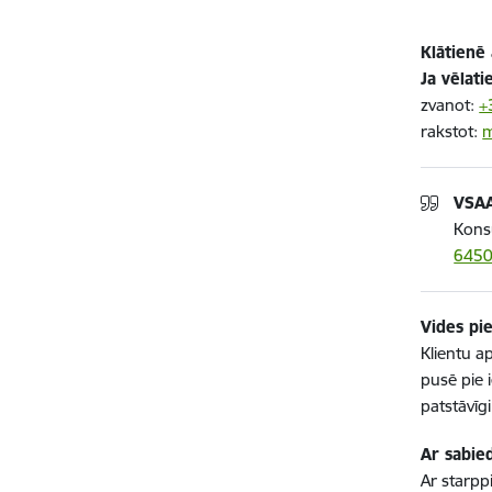
Klātienē
Ja vēlat
zvanot:
+
rakstot:
m
VSAA
Konsu
645
Vides pi
Klientu a
pusē pie 
patstāvīgi
Ar sabie
Ar starpp