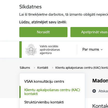
Pāriet uz lapas saturu
Sīkdatnes
Lai šī tīmekļvietne darbotos, tā izmanto obligāti nepiec
Lūdzu, atzīmējiet savu izvēli:
Noraidīt
Apstiprināt visas
Par mums
Sākums
Kontakti
Klientu apkalpošanas centru (KAC) konta
Madon
VSAA konsultāciju centrs
Klientu apkalpošanas centru (KAC)
Atska
kontakti
Struktūrvienību kontakti
Kontak