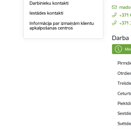
Darbinieku kontakti
E-pas
madon
Iestādes kontakti
+371
+371
Informācija par izmaiņām klientu
apkalpošanas centros
Darba 
Mēs
Pirmdi
Otrdie
Trešdi
Ceturt
Piektd
Sestdi
Svētdi