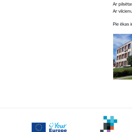
Ar pilsēt
Ar vilcie
Pie ēkas i