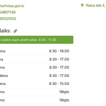
ts:
Raiņa iela 
a@vsaa.gov.lv
 64807140
 20021032
laiks:
 šodien esam atvērti plkst. 8.30 - 17.00
ena
8.30 - 18.00
na
8.30 - 17.00
ena
8.30 - 17.00
diena
8.30 - 17.00
iena
8.30 - 15.00
ena
Slēgts
ena
Slēgts