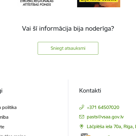
Vai šī informācija bija noderīga?
Sniegt atsauksmi
i
Kontakti
 politika
+371 64507020
E-pasts:
pasts@vsaa.gov.lv
mība
Lāčplēša iela 70a, Rīga,
te