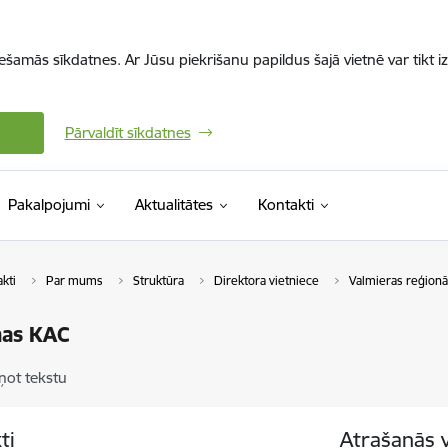
iešamās sīkdatnes. Ar Jūsu piekrišanu papildus šajā vietnē var tikt i
Pārvaldīt sīkdatnes
Pakalpojumi
Aktualitātes
Kontakti
kti
Par mums
Struktūra
Direktora vietniece
Valmieras reģionā
as KAC
ņot tekstu
ti
Atrašanās 