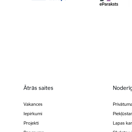
Kājene
Ātrās saites
Noderīg
Vakances
Privātuma
Iepirkumi
Piekļūsta
Projekti
Lapas kar