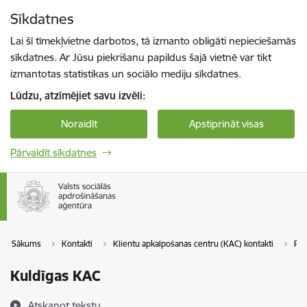
Pāriet uz lapas saturu
Sīkdatnes
Spied
lai meklētu
Enter
Lai šī tīmekļvietne darbotos, tā izmanto obligāti nepieciešamās
sīkdatnes. Ar Jūsu piekrišanu papildus šajā vietnē var tikt
izmantotas statistikas un sociālo mediju sīkdatnes.
Lūdzu, atzīmējiet savu izvēli:
Noraidīt
Apstiprināt visas
Pārvaldīt sīkdatnes
Sākums
Kontakti
Klientu apkalpošanas centru (KAC) kontakti
Pa
Kuldīgas KAC
Atskaņot tekstu