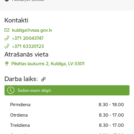
Kontakti
E-pasts:
kuldiga@vsaa.gov.lv
+371 20043747
+371 63320123
Atrašanās vieta
Pilsētas laukums 2, Kuldīga, LV-3301
Darba laiks:
Šodien esam slēgti
Pirmdiena
8.30 - 18.00
Otrdiena
8.30 - 17.00
Trešdiena
8.30 - 17.00