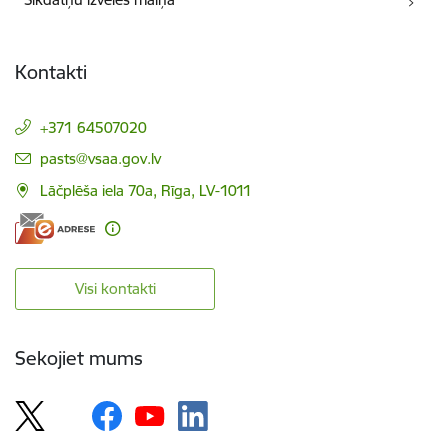
Kontakti
+371 64507020
E-pasts:
pasts@vsaa.gov.lv
Lāčplēša iela 70a, Rīga, LV-1011
Visi kontakti
Sekojiet mums