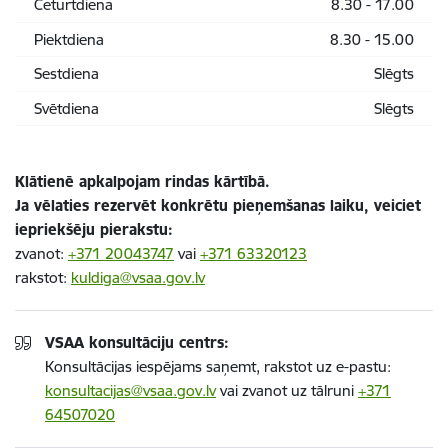
Ceturtdiena
8.30 - 17.00
Piektdiena
8.30 - 15.00
Sestdiena
Slēgts
Svētdiena
Slēgts
Klātienē apkalpojam rindas kārtībā.
Ja vēlaties rezervēt konkrētu pieņemšanas laiku, veiciet
iepriekšēju pierakstu:
zvanot:
+371 20043747
vai
+371 63320123
r
akstot:
kuldiga@vsaa.gov.lv
VSAA konsultāciju centrs:
Konsultācijas iespējams saņemt, rakstot uz e-pastu:
konsultacijas@vsaa.gov.lv
vai zvanot uz tālruni
+371
64507020