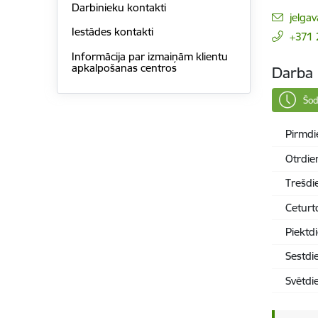
Darbinieku kontakti
E-pas
jelga
Iestādes kontakti
+371
Informācija par izmaiņām klientu
apkalpošanas centros
Darba 
Šod
Pirmdi
Otrdie
Trešdi
Ceturt
Piektd
Sestdi
Svētdi