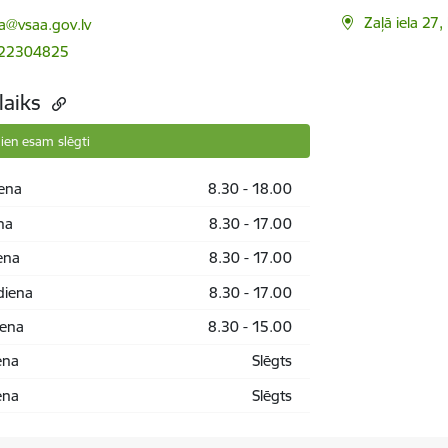
ts:
Zaļā iela 27
va@vsaa.gov.lv
 22304825
laiks
ien esam slēgti
ena
8.30 - 18.00
na
8.30 - 17.00
ena
8.30 - 17.00
diena
8.30 - 17.00
iena
8.30 - 15.00
ena
Slēgts
ena
Slēgts