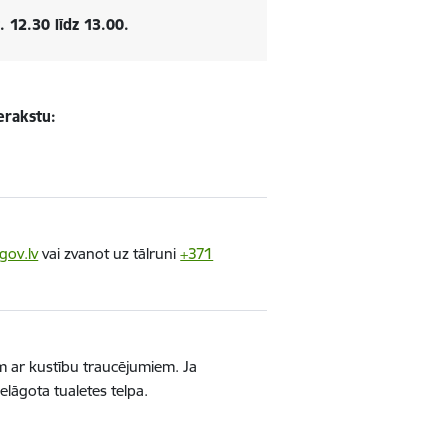
 12.30 līdz 13.00.
erakstu:
gov.lv
vai zvanot uz tālruni
+371
m ar kustību traucējumiem. Ja
elāgota tualetes telpa.