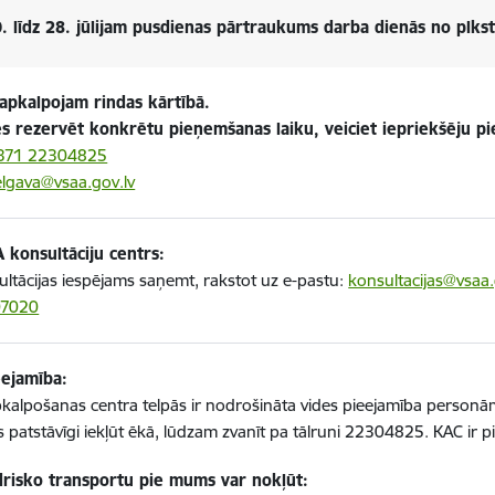
. līdz 28. jūlijam pusdienas pārtraukums darba dienās no plkst.
 apkalpojam rindas kārtībā.
ies rezervēt konkrētu pieņemšanas laiku, veiciet iepriekšēju pi
371 22304825
elgava@vsaa.gov.lv
 konsultāciju centrs:
ltācijas iespējams saņemt, rakstot uz e-pastu:
konsultacijas@vsaa.
07020
eejamība:
pkalpošanas centra telpās ir nodrošināta vides pieejamība personā
 patstāvīgi iekļūt ēkā, lūdzam zvanīt pa tālruni 22304825. KAC ir pi
drisko transportu pie mums var nokļūt: