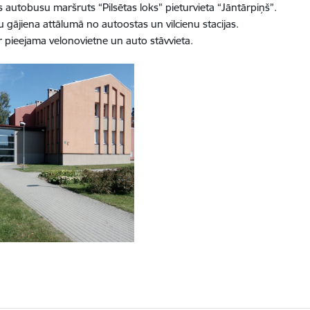
as autobusu maršruts “Pilsētas loks” pieturvieta “Jāntārpiņš”.
 gājiena attālumā no autoostas un vilcienu stacijas.
ir pieejama velonovietne un auto stāvvieta.