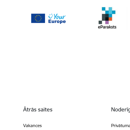
Kājene
Ātrās saites
Noderīg
Vakances
Privātuma