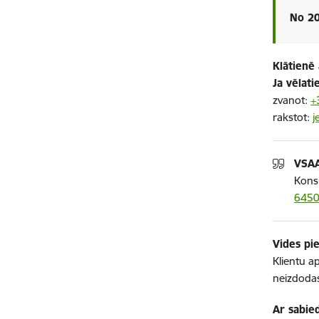
No 20
Klātienē
Ja vēlat
zvanot:
+
rakstot:
j
VSAA
Konsu
645
Vides pi
Klientu a
neizdodas
Ar sabie