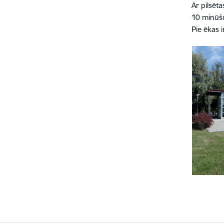
Ar pilsēt
10 minūšu
Pie ēkas 