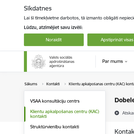
Pāriet uz lapas saturu
Sīkdatnes
Lai šī tīmekļvietne darbotos, tā izmanto obligāti nepiec
Lūdzu, atzīmējiet savu izvēli:
Noraidīt
Apstiprināt visas
Par mums
Sākums
Kontakti
Klientu apkalpošanas centru (KAC) konta
Dobel
VSAA konsultāciju centrs
Klientu apkalpošanas centru (KAC)
Atska
kontakti
Struktūrvienību kontakti
Kontak