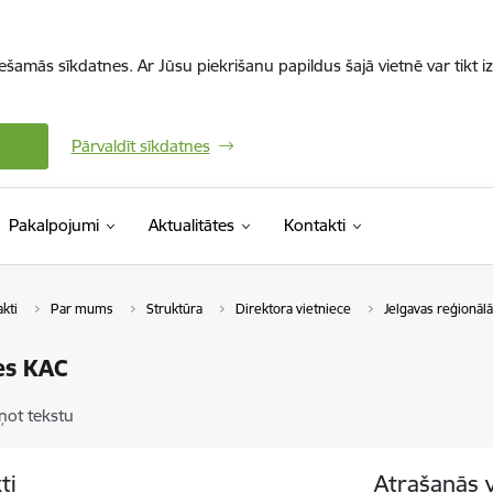
iešamās sīkdatnes. Ar Jūsu piekrišanu papildus šajā vietnē var tikt i
Pārvaldīt sīkdatnes
Pakalpojumi
Aktualitātes
Kontakti
kti
Par mums
Struktūra
Direktora vietniece
Jelgavas reģionālā
es KAC
ņot tekstu
ti
Atrašanās 