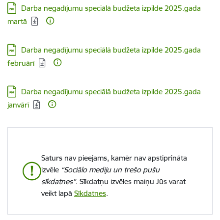
Lejupielādēt:
Darba negadījumu speciālā budžeta izpilde 2025.gada
martā
Lejupielādēt:
Darba negadījumu speciālā budžeta izpilde 2025.gada
februārī
Lejupielādēt:
Darba negadījumu speciālā budžeta izpilde 2025.gada
janvārī
Saturs nav pieejams, kamēr nav apstiprināta
izvēle
“Sociālo mediju un trešo pušu
sīkdatnes”
. Sīkdatņu izvēles maiņu Jūs varat
veikt lapā
Sīkdatnes
.