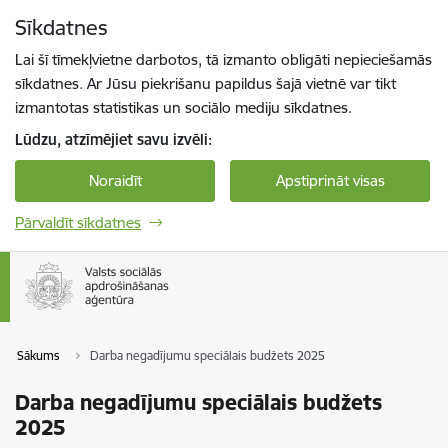
Pāriet uz lapas saturu
Sīkdatnes
Spied
lai meklētu
Enter
Lai šī tīmekļvietne darbotos, tā izmanto obligāti nepieciešamās
sīkdatnes. Ar Jūsu piekrišanu papildus šajā vietnē var tikt
izmantotas statistikas un sociālo mediju sīkdatnes.
Lūdzu, atzīmējiet savu izvēli:
Noraidīt
Apstiprināt visas
Pārvaldīt sīkdatnes
Sākums
Darba negadījumu speciālais budžets 2025
Darba negadījumu speciālais budžets
2025