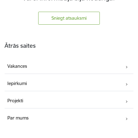
Sniegt atsauksmi
Kājene
Ātrās saites
Vakances
Iepirkumi
Projekti
Par mums