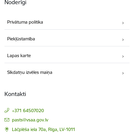
Noderīgi
Privātuma politika
Piekļūstamība
Lapas karte
Sīkdatņu izvēles maiņa
Kontakti
+371 64507020
E-pasts:
pasts@vsaa.gov.lv
Lāčplēša iela 70a, Rīga, LV-1011