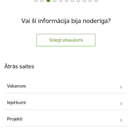
Vai šī informācija bija noderīga?
Sniegt atsauksmi
Kājene
Ātrās saites
Vakances
Iepirkumi
Projekti