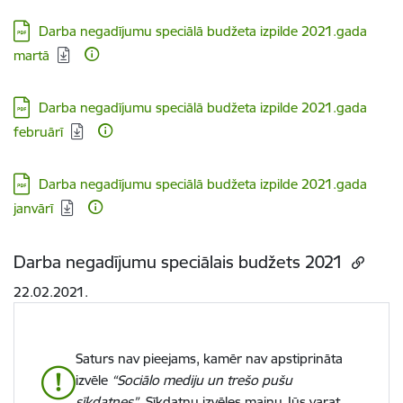
Lejupielādēt:
Darba negadījumu speciālā budžeta izpilde 2021.gada
martā
Lejupielādēt:
Darba negadījumu speciālā budžeta izpilde 2021.gada
februārī
Lejupielādēt:
Darba negadījumu speciālā budžeta izpilde 2021.gada
janvārī
Darba negadījumu speciālais budžets 2021
22.02.2021.
Saturs nav pieejams, kamēr nav apstiprināta
izvēle
“Sociālo mediju un trešo pušu
sīkdatnes”
. Sīkdatņu izvēles maiņu Jūs varat