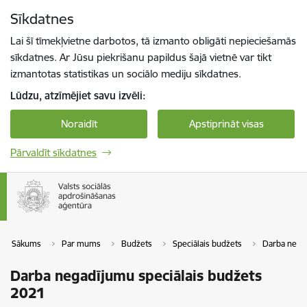
Pāriet uz lapas saturu
Sīkdatnes
Spied
lai meklētu
Enter
Lai šī tīmekļvietne darbotos, tā izmanto obligāti nepieciešamās
sīkdatnes. Ar Jūsu piekrišanu papildus šajā vietnē var tikt
izmantotas statistikas un sociālo mediju sīkdatnes.
Lūdzu, atzīmējiet savu izvēli:
Noraidīt
Apstiprināt visas
Pārvaldīt sīkdatnes
Sākums
Par mums
Budžets
Speciālais budžets
Darba negad
Darba negadījumu speciālais budžets
2021