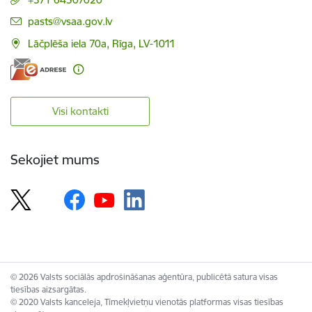
E-pasts:
pasts@vsaa.gov.lv
Lāčplēša iela 70a, Rīga, LV-1011
Visi kontakti
Sekojiet mums
© 2026 Valsts sociālās apdrošināšanas aģentūra, publicētā satura visas
tiesības aizsargātas.
© 2020 Valsts kanceleja, Tīmekļvietņu vienotās platformas visas tiesības