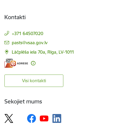
Kontakti
+371 64507020
E-pasts:
pasts@vsaa.gov.lv
Lāčplēša iela 70a, Rīga, LV-1011
Visi kontakti
Sekojiet mums