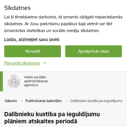
Pāriet uz lapas saturu
Sīkdatnes
Spied
lai meklētu
Enter
Lai šī tīmekļvietne darbotos, tā izmanto obligāti nepieciešamās
sīkdatnes. Ar Jūsu piekrišanu papildus šajā vietnē var tikt
izmantotas statistikas un sociālo mediju sīkdatnes.
Lūdzu, atzīmējiet savu izvēli:
Noraidīt
Apstiprināt visas
Pārvaldīt sīkdatnes
Sākums
Publicēšanas kalendārs
Dalībnieku kustība pa ieguldījumu pl
Dalībnieku kustība pa ieguldījumu
plāniem atskaites periodā