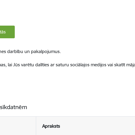
tās
ietnes darbību un pakalpojumus.
, lai Jūs varētu dalīties ar saturu sociālajos medijos vai skatīt mā
 sīkdatnēm
Apraksts