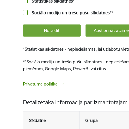
Statistikas sīkdatnes
*
Sociālo mediju un trešo pušu sīkdatnes
**
Noraidīt
Apstiprināt atzīmē
*
Statistikas sīkdatnes - nepieciešamas, lai uzlabotu v
**
Sociālo mediju un trešo pušu sīkdatnes - nepieciešamas
piemēram, Google Maps, PowerBI vai citus.
Privātuma politika
Detalizētāka informācija par izmantotajām
Sīkdatne
Grupa