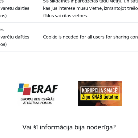
es
Šīs sīkdatnes ir paredzētas tādu vietņu un sat
varētu dalīties
kas jūs interesē mūsu vietnē, izmantojot treš
los)
tīklus vai citas vietnes.
es
varētu dalīties
Cookie is needed for all users for sharing con
los)
Vai šī informācija bija noderīga?