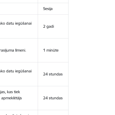
Sesija
isko datu iegūšanai
2 gadi
rasījuma līmeni.
1 minūte
isko datu iegūšanai
24 stundas
as, kas tiek
ā apmeklētājs
24 stundas