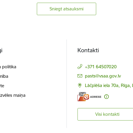
Sniegt atsauksmi
i
Kontakti
 politika
+371 64507020
E-pasts:
pasts@vsaa.gov.lv
mība
Lāčplēša iela 70a, Rīga,
te
izvēles maiņa
Visi kontakti