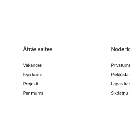
Kājene
Ātrās saites
Noderīg
Vakances
Privātuma
Iepirkumi
Piekļūsta
Projekti
Lapas kar
Par mums
Sīkdatņu 