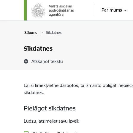
Pāriet uz lapas saturu
Par mums
Sākums
Sīkdatnes
Sīkdatnes
Atskaņot tekstu
Lai šī tīmekļvietne darbotos, tā izmanto obligāti nepiec
sīkdatnes.
Pielāgot sīkdatnes
Lūdzu, atzīmējiet savu izvēli: