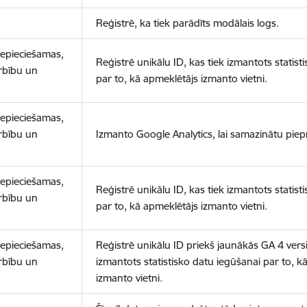
Reģistrē, ka tiek parādīts modālais logs.
nepieciešamas,
Reģistrē unikālu ID, kas tiek izmantots statist
arbību un
par to, kā apmeklētājs izmanto vietni.
nepieciešamas,
arbību un
Izmanto Google Analytics, lai samazinātu piep
nepieciešamas,
Reģistrē unikālu ID, kas tiek izmantots statist
arbību un
par to, kā apmeklētājs izmanto vietni.
nepieciešamas,
Reģistrē unikālu ID priekš jaunākās GA 4 versij
arbību un
izmantots statistisko datu iegūšanai par to, k
izmanto vietni.