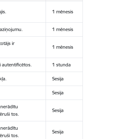
jis.
1 mēnesis
 paziņojumu.
1 mēnesis
otājs ir
1 mēnesis
 autentificētos.
1 stunda
kļa.
Sesija
Sesija
 nerādītu
Sesija
ēruši tos.
 nerādītu
Sesija
ēruši tos.