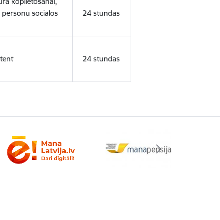
ura koplietošanai,
o personu sociālos
24 stundas
tent
24 stundas